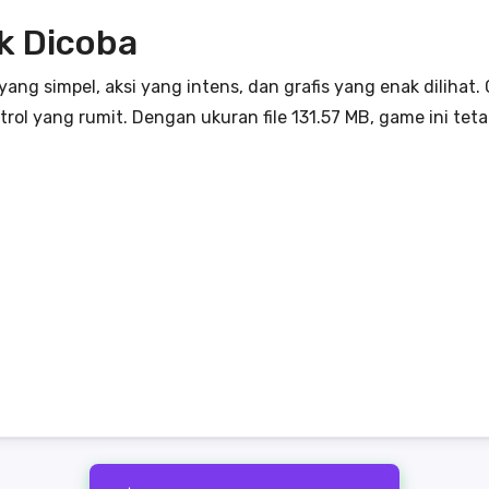
k Dicoba
ng simpel, aksi yang intens, dan grafis yang enak dilihat.
trol yang rumit. Dengan ukuran file 131.57 MB, game ini t