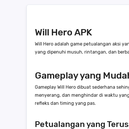
Will Hero APK
Will Hero adalah game petualangan aksi ya
yang dipenuhi musuh, rintangan, dan ber
Gameplay yang Muda
Gameplay Will Hero dibuat sederhana sehin
menyerang, dan menghindar di waktu yang 
refleks dan timing yang pas.
Petualangan yang Teru