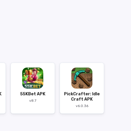
K
55KBet APK
PickCrafter: Idle
Craft APK
v8.7
v6.0.36