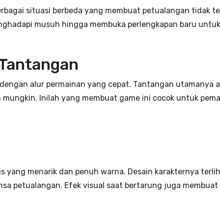
bagai situasi berbeda yang membuat petualangan tidak te
 menghadapi musuh hingga membuka perlengkapan baru untu
 Tantangan
n dengan alur permainan yang cepat. Tantangan utamanya 
 mungkin. Inilah yang membuat game ini cocok untuk pema
grafis yang menarik dan penuh warna. Desain karakternya ter
 petualangan. Efek visual saat bertarung juga membuat ak