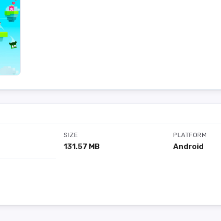
SIZE
PLATFORM
131.57 MB
Android