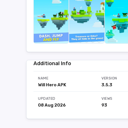
Additional Info
NAME
VERSION
Will Hero APK
3.5.3
UPDATED
VIEWS
08 Aug 2026
93