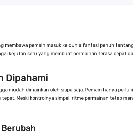
ng membawa pemain masuk ke dunia fantasi penuh tantangan
bagai kejutan seru yang membuat permainan terasa cepat 
h Dipahami
gga mudah dimainkan oleh siapa saja. Pemain hanya perlu m
tepat. Meski kontrolnya simpel, ritme permainan tetap me
s Berubah