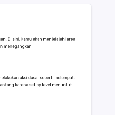
. Di sini, kamu akan menjelajahi area
dan menegangkan.
elakukan aksi dasar seperti melompat,
nantang karena setiap level menuntut