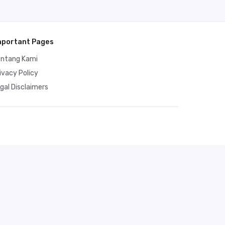
mportant Pages
entang Kami
ivacy Policy
gal Disclaimers