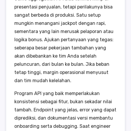
presentasi penjualan, tetapi perilakunya bisa
sangat berbeda di produksi. Satu setup
mungkin menangani jackpot dengan rapi,
sementara yang lain merusak pelaporan atau
logika bonus. Ajukan pertanyaan yang tegas:
seberapa besar pekerjaan tambahan yang
akan dibebankan ke tim Anda setelah
peluncuran, dari bulan ke bulan. Jika beban
tetap tinggi, margin operasional menyusut
dan tim mudah kelelahan.
Program API yang baik memperlakukan
konsistensi sebagai fitur, bukan sekadar nilai
tambah. Endpoint yang jelas, error yang dapat
diprediksi, dan dokumentasi versi membantu
onboarding serta debugging. Saat engineer