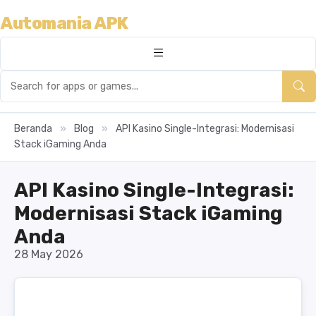
Automania APK
Beranda
»
Blog
»
API Kasino Single-Integrasi: Modernisasi
Stack iGaming Anda
API Kasino Single-Integrasi:
Modernisasi Stack iGaming
Anda
28 May 2026