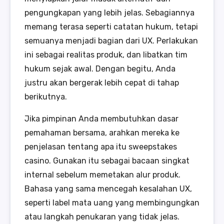
pengungkapan yang lebih jelas. Sebagiannya
memang terasa seperti catatan hukum, tetapi
semuanya menjadi bagian dari UX. Perlakukan
ini sebagai realitas produk, dan libatkan tim
hukum sejak awal. Dengan begitu, Anda
justru akan bergerak lebih cepat di tahap
berikutnya.
Jika pimpinan Anda membutuhkan dasar
pemahaman bersama, arahkan mereka ke
penjelasan tentang apa itu sweepstakes
casino. Gunakan itu sebagai bacaan singkat
internal sebelum memetakan alur produk.
Bahasa yang sama mencegah kesalahan UX,
seperti label mata uang yang membingungkan
atau langkah penukaran yang tidak jelas.