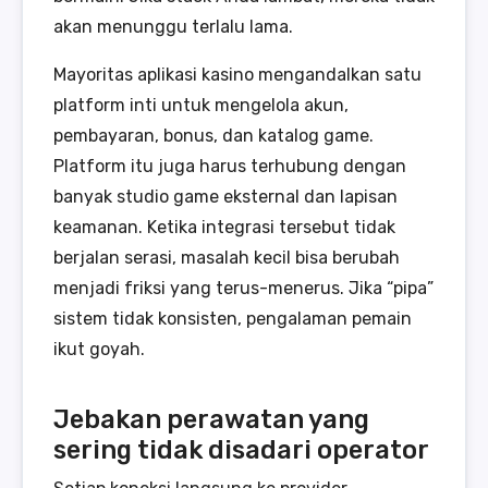
akan menunggu terlalu lama.
Mayoritas aplikasi kasino mengandalkan satu
platform inti untuk mengelola akun,
pembayaran, bonus, dan katalog game.
Platform itu juga harus terhubung dengan
banyak studio game eksternal dan lapisan
keamanan. Ketika integrasi tersebut tidak
berjalan serasi, masalah kecil bisa berubah
menjadi friksi yang terus-menerus. Jika “pipa”
sistem tidak konsisten, pengalaman pemain
ikut goyah.
Jebakan perawatan yang
sering tidak disadari operator