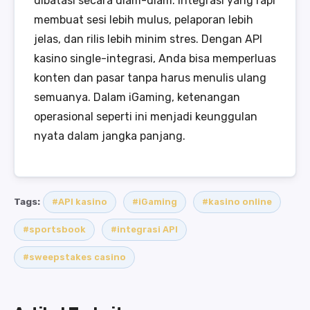
dibatasi secara diam-diam. Integrasi yang rapi
membuat sesi lebih mulus, pelaporan lebih
jelas, dan rilis lebih minim stres. Dengan API
kasino single-integrasi, Anda bisa memperluas
konten dan pasar tanpa harus menulis ulang
semuanya. Dalam iGaming, ketenangan
operasional seperti ini menjadi keunggulan
nyata dalam jangka panjang.
Tags:
#API kasino
#iGaming
#kasino online
#sportsbook
#integrasi API
#sweepstakes casino