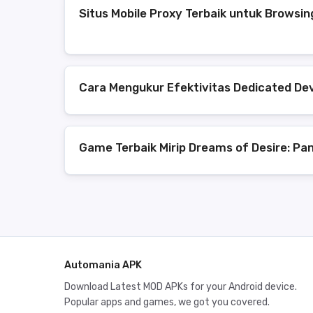
Situs Mobile Proxy Terbaik untuk Browsi
Cara Mengukur Efektivitas Dedicated D
Game Terbaik Mirip Dreams of Desire: P
Automania APK
Download Latest MOD APKs for your Android device.
Popular apps and games, we got you covered.