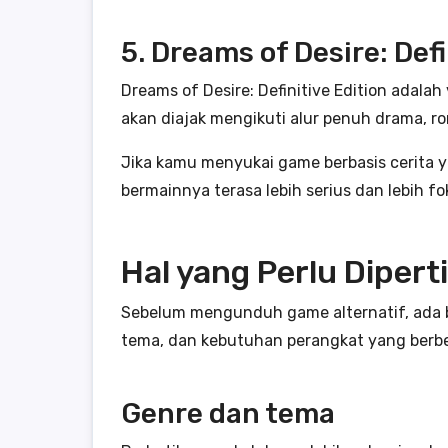
5. Dreams of Desire: Defi
Dreams of Desire: Definitive Edition adala
akan diajak mengikuti alur penuh drama, r
Jika kamu menyukai game berbasis cerita 
bermainnya terasa lebih serius dan lebih fo
Hal yang Perlu Dipe
Sebelum mengunduh game alternatif, ada be
tema, dan kebutuhan perangkat yang berb
Genre dan tema