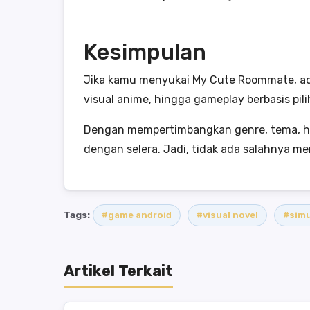
Kesimpulan
Jika kamu menyukai My Cute Roommate, ada 
visual anime, hingga gameplay berbasis p
Dengan mempertimbangkan genre, tema, har
dengan selera. Jadi, tidak ada salahnya 
Tags:
#game android
#visual novel
#simu
Artikel Terkait