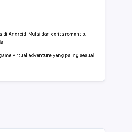
 Android. Mulai dari cerita romantis,
a.
ame virtual adventure yang paling sesuai