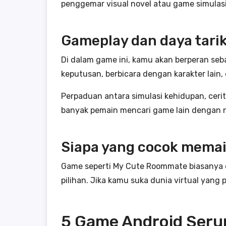
penggemar visual novel atau game simulasi 
Gameplay dan daya tari
Di dalam game ini, kamu akan berperan se
keputusan, berbicara dengan karakter lain,
Perpaduan antara simulasi kehidupan, ceri
banyak pemain mencari game lain dengan 
Siapa yang cocok memai
Game seperti My Cute Roommate biasanya co
pilihan. Jika kamu suka dunia virtual yang p
5 Game Android Ser