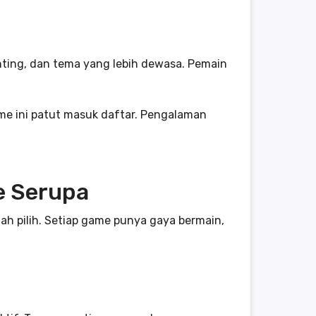
enting, dan tema yang lebih dewasa. Pemain
e ini patut masuk daftar. Pengalaman
e Serupa
ah pilih. Setiap game punya gaya bermain,