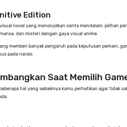
nitive Edition
h visual novel yang menonjolkan cerita mendalam, pilihan p
omansa, dan misteri dengan gaya visual anime.
yang memberi banyak pengaruh pada keputusan pemain, gam
kus pada narasi.
rtimbangkan Saat Memilih Gam
berapa hal yang sebaiknya kamu perhatikan agar tidak sal
eda.