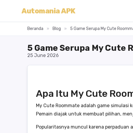
Automania APK
Beranda
»
Blog
»
5 Game Serupa My Cute Roomma
5 Game Serupa My Cute 
25 June 2026
Apa Itu My Cute Roo
My Cute Roommate adalah game simulasi ke
Pemain diajak untuk membuat pilihan, menja
Popularitasnya muncul karena perpaduan an