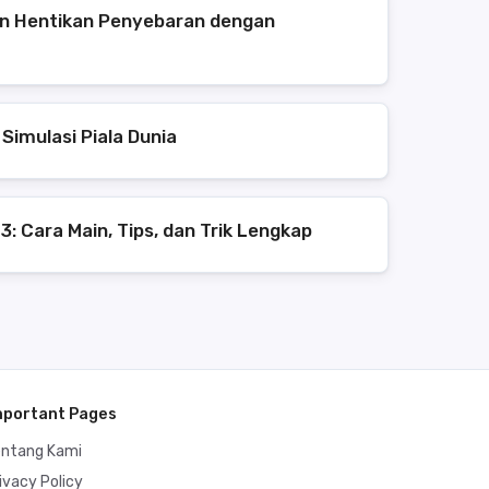
n Hentikan Penyebaran dengan
Simulasi Piala Dunia
3: Cara Main, Tips, dan Trik Lengkap
mportant Pages
entang Kami
ivacy Policy