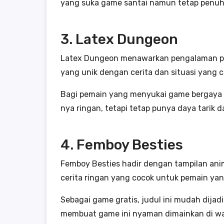
yang suka game santai namun tetap penuh 
3. Latex Dungeon
Latex Dungeon menawarkan pengalaman petu
yang unik dengan cerita dan situasi yang c
Bagi pemain yang menyukai game bergaya vi
nya ringan, tetapi tetap punya daya tarik dar
4. Femboy Besties
Femboy Besties hadir dengan tampilan anim
cerita ringan yang cocok untuk pemain yang
Sebagai game gratis, judul ini mudah dija
membuat game ini nyaman dimainkan di wa