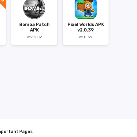
Bomba Patch
Pixel Worlds APK
APK
v2.0.39
v26.2.02
v2.0.39
mportant Pages