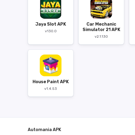
Jaya Slot APK
Car Mechanic
Simulator 21 APK
v130.0
v2.1.130
House Paint APK
v1.4.53
Automania APK