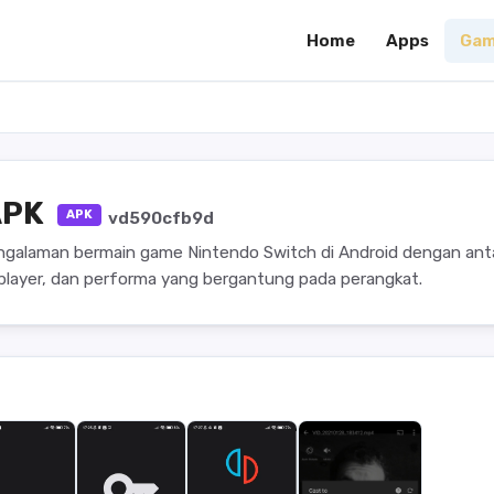
Home
Apps
Gam
APK
APK
vd590cfb9d
ngalaman bermain game Nintendo Switch di Android dengan an
player, dan performa yang bergantung pada perangkat.