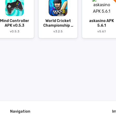
Mind Controller
World Cricket
askasino APK
APK v0.5.3
Championship 3
5.6.1
APK
v0.5.3
v3.2.5
v5.6.1
Navigation
I