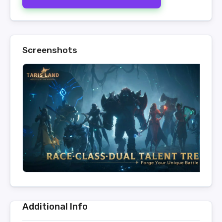
Screenshots
Additional Info