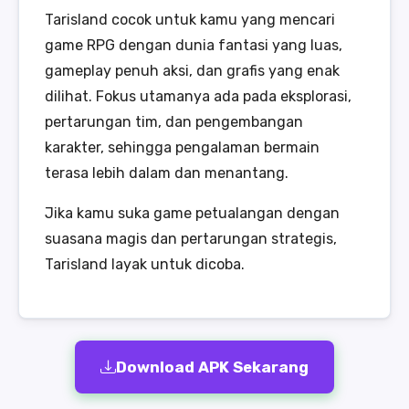
Tarisland cocok untuk kamu yang mencari
game RPG dengan dunia fantasi yang luas,
gameplay penuh aksi, dan grafis yang enak
dilihat. Fokus utamanya ada pada eksplorasi,
pertarungan tim, dan pengembangan
karakter, sehingga pengalaman bermain
terasa lebih dalam dan menantang.
Jika kamu suka game petualangan dengan
suasana magis dan pertarungan strategis,
Tarisland layak untuk dicoba.
Download APK Sekarang