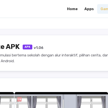
Home
Apps
Gam
te APK
APK
v1.06
lasi bertema sekolah dengan alur interaktif, pilihan cerita, dan
 Android.