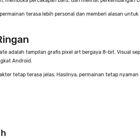
, membuka percakapan baru, dan melihat perkembangan cer
 permainan terasa lebih personal dan memberi alasan untuk
 Ringan
e adalah tampilan grafis pixel art bergaya 8-bit. Visual se
ngkat Android.
rakter tetap terasa jelas. Hasilnya, permainan tetap nyam
ah