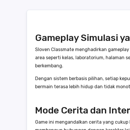
Gameplay Simulasi ya
Sloven Classmate menghadirkan gameplay si
area seperti kelas, laboratorium, halaman 
berkembang.
Dengan sistem berbasis pilihan, setiap k
bermain terasa lebih hidup dan tidak mono
Mode Cerita dan Inte
Game ini mengandalkan cerita yang cukup ku