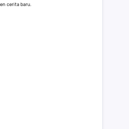
n cerita baru.