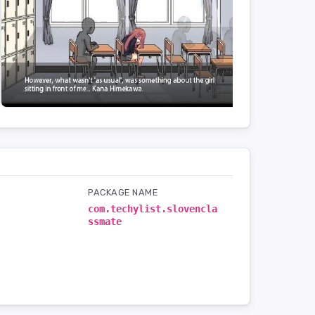
PACKAGE NAME
com.techylist.slovencla
ssmate