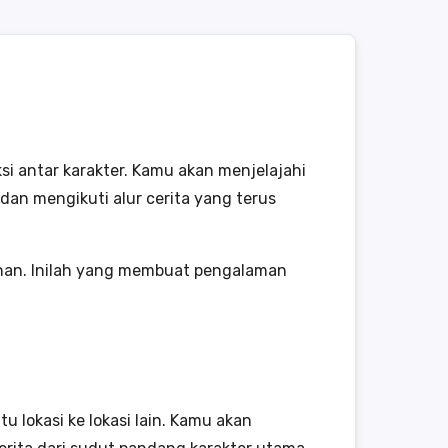
i antar karakter. Kamu akan menjelajahi
dan mengikuti alur cerita yang terus
inan. Inilah yang membuat pengalaman
 lokasi ke lokasi lain. Kamu akan