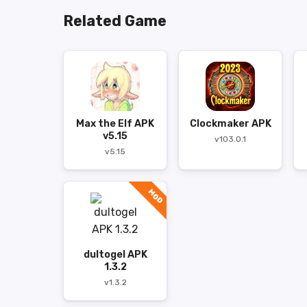
Related Game
Max the Elf APK
Clockmaker APK
v5.15
v103.0.1
v5.15
MOD
dultogel APK
1.3.2
v1.3.2