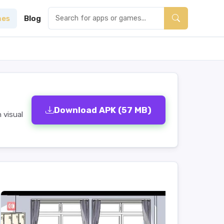
es
Blog
Download APK (57 MB)
 visual