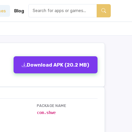
es
Blog
Download APK (20.2 MB)
PACKAGE NAME
com.shwe