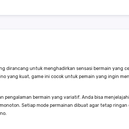
ng dirancang untuk menghadirkan sensasi bermain yang cep
ino yang kuat, game ini cocok untuk pemain yang ingin me
n pengalaman bermain yang variatif. Anda bisa menjelajahi
a monoton. Setiap mode permainan dibuat agar tetap ringa
no.