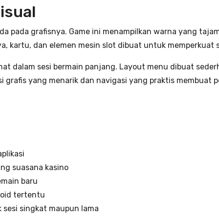
isual
da pada grafisnya. Game ini menampilkan warna yang tajam
, kartu, dan elemen mesin slot dibuat untuk memperkuat su
lihat dalam sesi bermain panjang. Layout menu dibuat se
i grafis yang menarik dan navigasi yang praktis membuat p
plikasi
ung suasana kasino
emain baru
oid tertentu
 sesi singkat maupun lama