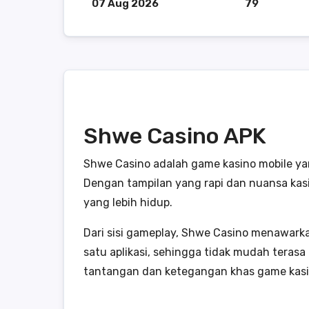
07 Aug 2026
79
Shwe Casino APK
Shwe Casino adalah game kasino mobile ya
Dengan tampilan yang rapi dan nuansa kas
yang lebih hidup.
Dari sisi gameplay, Shwe Casino menawarka
satu aplikasi, sehingga tidak mudah teras
tantangan dan ketegangan khas game kasi