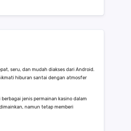
at, seru, dan mudah diakses dari Android.
nikmati hiburan santai dengan atmosfer
 berbagai jenis permainan kasino dalam
n dimainkan, namun tetap memberi