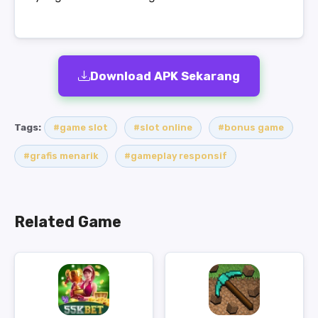
Download APK Sekarang
Tags:
#game slot
#slot online
#bonus game
#grafis menarik
#gameplay responsif
Related Game