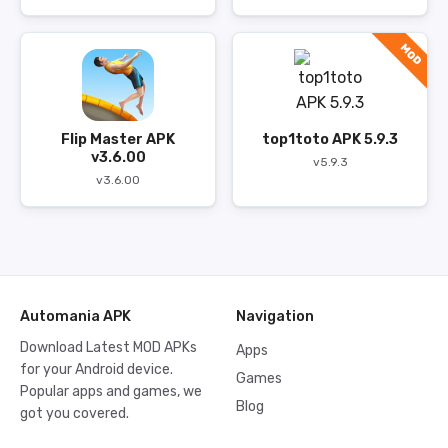
MOD
Flip Master APK
top1toto APK 5.9.3
v3.6.00
v5.9.3
v3.6.00
Automania APK
Navigation
Download Latest MOD APKs
Apps
for your Android device.
Games
Popular apps and games, we
Blog
got you covered.