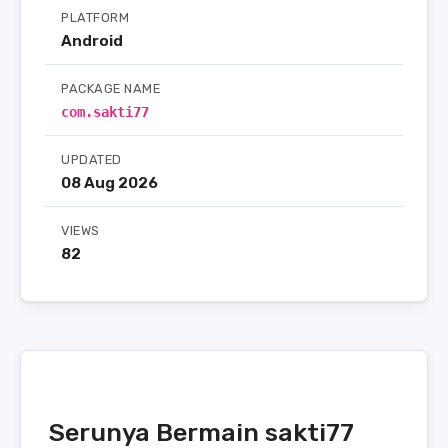
PLATFORM
Android
PACKAGE NAME
com.sakti77
UPDATED
08 Aug 2026
VIEWS
82
Serunya Bermain sakti77