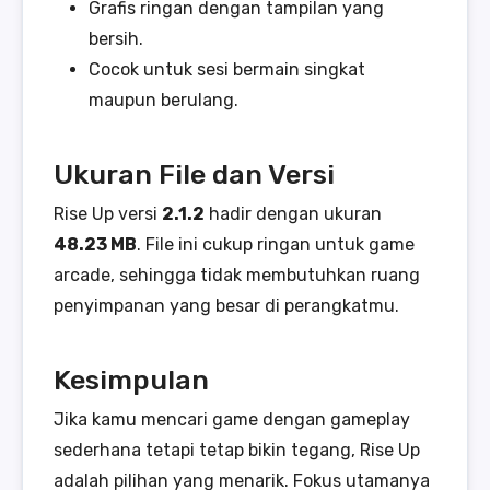
Grafis ringan dengan tampilan yang
bersih.
Cocok untuk sesi bermain singkat
maupun berulang.
Ukuran File dan Versi
Rise Up versi
2.1.2
hadir dengan ukuran
48.23 MB
. File ini cukup ringan untuk game
arcade, sehingga tidak membutuhkan ruang
penyimpanan yang besar di perangkatmu.
Kesimpulan
Jika kamu mencari game dengan gameplay
sederhana tetapi tetap bikin tegang, Rise Up
adalah pilihan yang menarik. Fokus utamanya