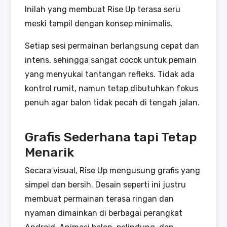
Inilah yang membuat Rise Up terasa seru
meski tampil dengan konsep minimalis.
Setiap sesi permainan berlangsung cepat dan
intens, sehingga sangat cocok untuk pemain
yang menyukai tantangan refleks. Tidak ada
kontrol rumit, namun tetap dibutuhkan fokus
penuh agar balon tidak pecah di tengah jalan.
Grafis Sederhana tapi Tetap
Menarik
Secara visual, Rise Up mengusung grafis yang
simpel dan bersih. Desain seperti ini justru
membuat permainan terasa ringan dan
nyaman dimainkan di berbagai perangkat