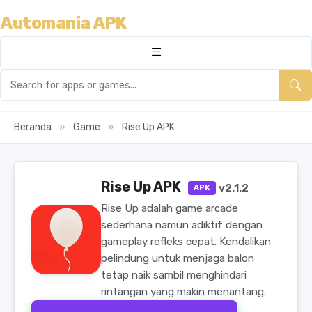
Automania APK
Beranda
»
Game
»
Rise Up APK
Rise Up APK
v2.1.2
APK
Rise Up adalah game arcade
sederhana namun adiktif dengan
gameplay refleks cepat. Kendalikan
pelindung untuk menjaga balon
tetap naik sambil menghindari
rintangan yang makin menantang.