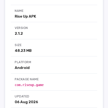
NAME
Rise Up APK
VERSION
2.1.2
SIZE
48.23 MB
PLATFORM
Android
PACKAGE NAME
com.riseup.game
UPDATED
06 Aug 2026