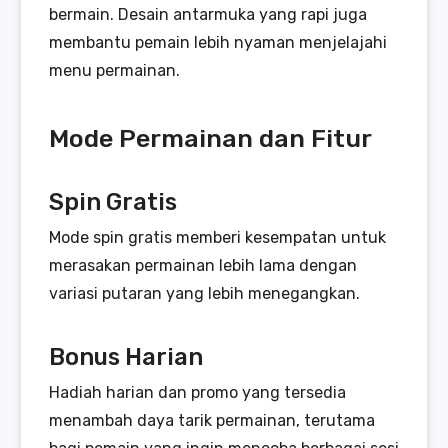
bermain. Desain antarmuka yang rapi juga
membantu pemain lebih nyaman menjelajahi
menu permainan.
Mode Permainan dan Fitur
Spin Gratis
Mode spin gratis memberi kesempatan untuk
merasakan permainan lebih lama dengan
variasi putaran yang lebih menegangkan.
Bonus Harian
Hadiah harian dan promo yang tersedia
menambah daya tarik permainan, terutama