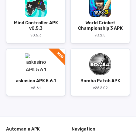
Mind Controller APK
World Cricket
v0.5.3
Championship 3 APK
v0.5.3
v3.2.5
MOD
askasino APK 5.6.1
Bomba Patch APK
v5.6.1
v26.2.02
Automania APK
Navigation