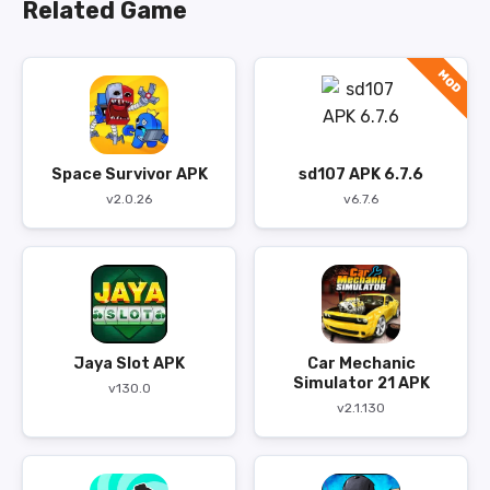
Related Game
MOD
Space Survivor APK
sd107 APK 6.7.6
v2.0.26
v6.7.6
Jaya Slot APK
Car Mechanic
Simulator 21 APK
v130.0
v2.1.130