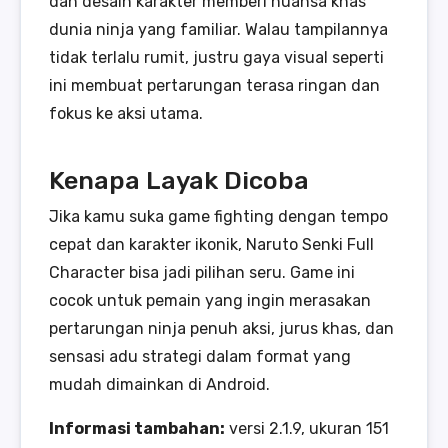
dan desain karakter memberi nuansa khas
dunia ninja yang familiar. Walau tampilannya
tidak terlalu rumit, justru gaya visual seperti
ini membuat pertarungan terasa ringan dan
fokus ke aksi utama.
Kenapa Layak Dicoba
Jika kamu suka game fighting dengan tempo
cepat dan karakter ikonik, Naruto Senki Full
Character bisa jadi pilihan seru. Game ini
cocok untuk pemain yang ingin merasakan
pertarungan ninja penuh aksi, jurus khas, dan
sensasi adu strategi dalam format yang
mudah dimainkan di Android.
Informasi tambahan:
versi 2.1.9, ukuran 151