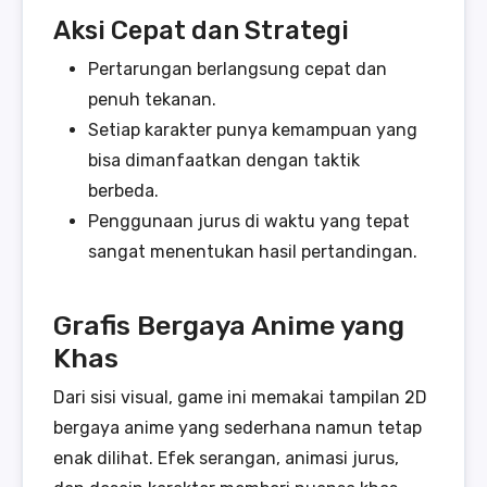
Aksi Cepat dan Strategi
Pertarungan berlangsung cepat dan
penuh tekanan.
Setiap karakter punya kemampuan yang
bisa dimanfaatkan dengan taktik
berbeda.
Penggunaan jurus di waktu yang tepat
sangat menentukan hasil pertandingan.
Grafis Bergaya Anime yang
Khas
Dari sisi visual, game ini memakai tampilan 2D
bergaya anime yang sederhana namun tetap
enak dilihat. Efek serangan, animasi jurus,