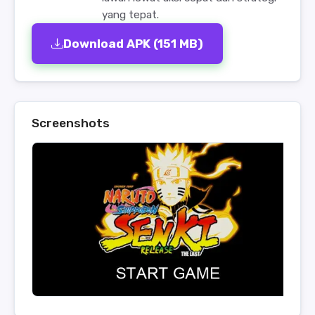
yang tepat.
Download APK (151 MB)
Screenshots