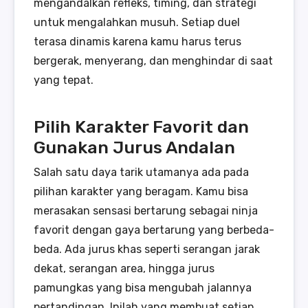
mengandalkan refleks, timing, dan strategi
untuk mengalahkan musuh. Setiap duel
terasa dinamis karena kamu harus terus
bergerak, menyerang, dan menghindar di saat
yang tepat.
Pilih Karakter Favorit dan
Gunakan Jurus Andalan
Salah satu daya tarik utamanya ada pada
pilihan karakter yang beragam. Kamu bisa
merasakan sensasi bertarung sebagai ninja
favorit dengan gaya bertarung yang berbeda-
beda. Ada jurus khas seperti serangan jarak
dekat, serangan area, hingga jurus
pamungkas yang bisa mengubah jalannya
pertandingan. Inilah yang membuat setiap