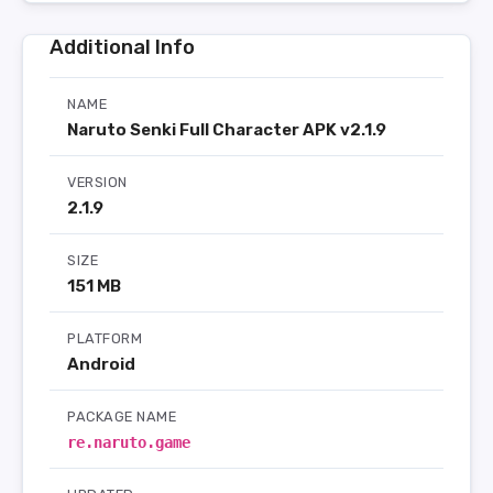
Additional Info
NAME
Naruto Senki Full Character APK v2.1.9
VERSION
2.1.9
SIZE
151 MB
PLATFORM
Android
PACKAGE NAME
re.naruto.game