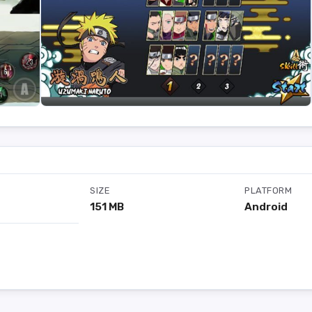
SIZE
PLATFORM
151 MB
Android