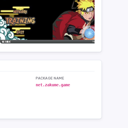
PACKAGE NAME
net.zakume.game