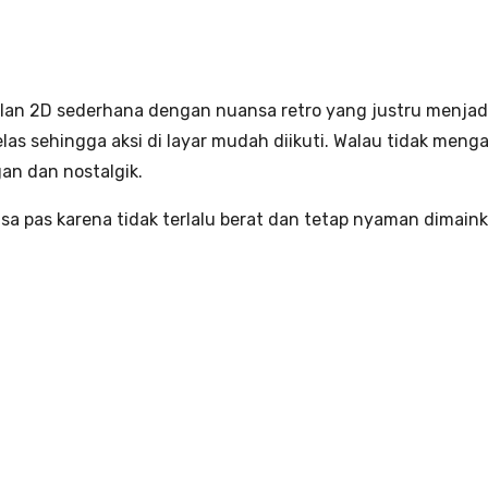
pilan 2D sederhana dengan nuansa retro yang justru menjad
las sehingga aksi di layar mudah diikuti. Walau tidak meng
n dan nostalgik.
sa pas karena tidak terlalu berat dan tetap nyaman dimain