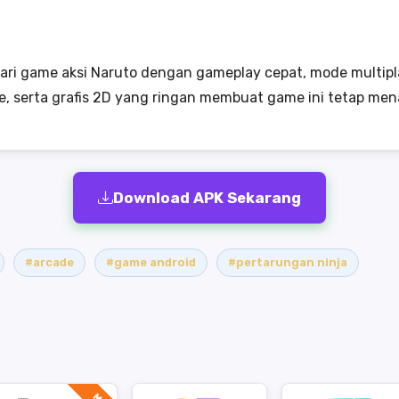
ri game aksi Naruto dengan gameplay cepat, mode multipla
e, serta grafis 2D yang ringan membuat game ini tetap men
Download APK Sekarang
#arcade
#game android
#pertarungan ninja