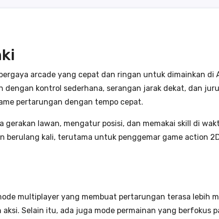
ki
bergaya arcade yang cepat dan ringan untuk dimainkan di 
 dengan kontrol sederhana, serangan jarak dekat, dan jurus
 game pertarungan dengan tempo cepat.
gerakan lawan, mengatur posisi, dan memakai skill di wakt
n berulang kali, terutama untuk penggemar game action 2D
mode multiplayer yang membuat pertarungan terasa lebih 
ksi. Selain itu, ada juga mode permainan yang berfokus p