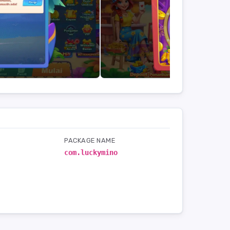
PACKAGE NAME
com.luckymino