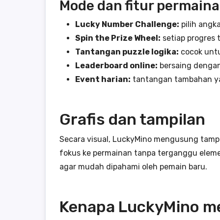
Mode dan fitur permain
Lucky Number Challenge:
pilih angk
Spin the Prize Wheel:
setiap progres
Tantangan puzzle logika:
cocok unt
Leaderboard online:
bersaing dengan 
Event harian:
tantangan tambahan ya
Grafis dan tampilan
Secara visual, LuckyMino mengusung tampi
fokus ke permainan tanpa terganggu elemen
agar mudah dipahami oleh pemain baru.
Kenapa LuckyMino me