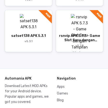
MOD
MOD
satset138 APK 5.3.1
rsnvip APK 5.7.3 - Game
Slot Seru dengan
v5.3.1
Tampilan Modern
v5.7.3
Automania APK
Navigation
Download Latest MOD APKs
Apps
for your Android device.
Games
Popular apps and games, we
Blog
got you covered.