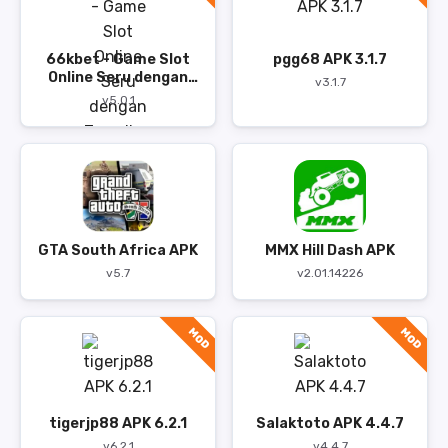
66kbet - Game Slot
pgg68 APK 3.1.7
Online Seru dengan
v3.1.7
Tampilan Modern
v5.0.1
GTA South Africa APK
MMX Hill Dash APK
v5.7
v2.01.14226
MOD
MOD
tigerjp88 APK 6.2.1
Salaktoto APK 4.4.7
v6.2.1
v4.4.7