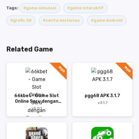
Tags:
#game simulasi
#game interaktif
#grafis 3D
#cerita misterius
#game Android
Related Game
MOD
MOD
66kbet - Game Slot
pgg68 APK 3.1.7
Online Seru dengan
v3.1.7
Tampilan Modern
v5.0.1