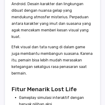
Android. Desain karakter dan lingkungan
dibuat dengan nuansa gelap yang
mendukung atmosfer misterius. Perpaduan
antara karakter yang imut dan suasana yang
agak mencekam memberi kesan visual yang
kuat.
Efek visual dan tata ruang di dalam game
juga membantu membangun suasana. Karena
itu, pemain bisa lebih mudah merasakan
ketegangan sekaligus rasa penasaran saat
bermain.
Fitur Menarik Lost Life
Gameplay simulasi interaktif dengan
banyak pilihan aksi