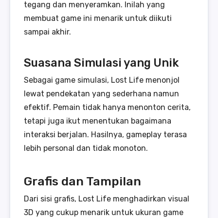
tegang dan menyeramkan. Inilah yang
membuat game ini menarik untuk diikuti
sampai akhir.
Suasana Simulasi yang Unik
Sebagai game simulasi, Lost Life menonjol
lewat pendekatan yang sederhana namun
efektif. Pemain tidak hanya menonton cerita,
tetapi juga ikut menentukan bagaimana
interaksi berjalan. Hasilnya, gameplay terasa
lebih personal dan tidak monoton.
Grafis dan Tampilan
Dari sisi grafis, Lost Life menghadirkan visual
3D yang cukup menarik untuk ukuran game