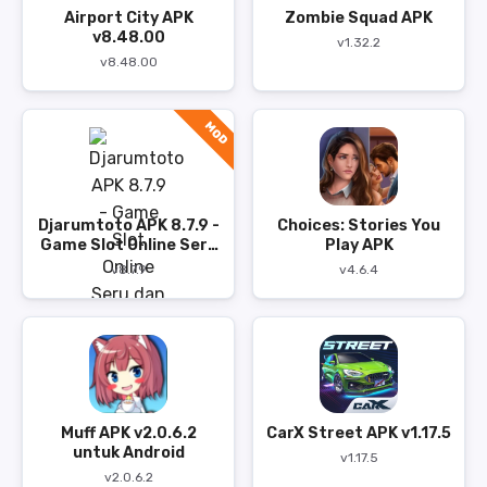
Airport City APK
Zombie Squad APK
v8.48.00
v1.32.2
v8.48.00
MOD
Djarumtoto APK 8.7.9 -
Choices: Stories You
Game Slot Online Seru
Play APK
dan Cepat
v8.7.9
v4.6.4
Muff APK v2.0.6.2
CarX Street APK v1.17.5
untuk Android
v1.17.5
v2.0.6.2