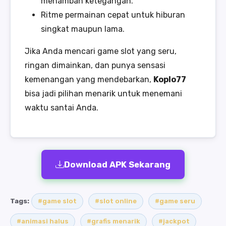
menambah ketegangan.
Ritme permainan cepat untuk hiburan
singkat maupun lama.
Jika Anda mencari game slot yang seru,
ringan dimainkan, dan punya sensasi
kemenangan yang mendebarkan,
Koplo77
bisa jadi pilihan menarik untuk menemani
waktu santai Anda.
Download APK Sekarang
Tags:
#game slot
#slot online
#game seru
#animasi halus
#grafis menarik
#jackpot