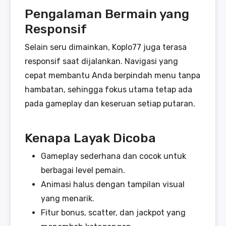
Pengalaman Bermain yang
Responsif
Selain seru dimainkan, Koplo77 juga terasa
responsif saat dijalankan. Navigasi yang
cepat membantu Anda berpindah menu tanpa
hambatan, sehingga fokus utama tetap ada
pada gameplay dan keseruan setiap putaran.
Kenapa Layak Dicoba
Gameplay sederhana dan cocok untuk
berbagai level pemain.
Animasi halus dengan tampilan visual
yang menarik.
Fitur bonus, scatter, dan jackpot yang