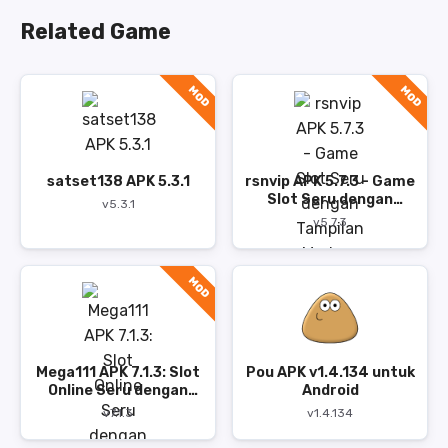
Related Game
MOD
MOD
satset138 APK 5.3.1
rsnvip APK 5.7.3 - Game
Slot Seru dengan
v5.3.1
Tampilan Modern
v5.7.3
MOD
Mega111 APK 7.1.3: Slot
Pou APK v1.4.134 untuk
Online Seru dengan
Android
Bonus Menarik
v7.1.3
v1.4.134