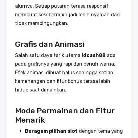
alurnya. Setiap putaran terasa responsif,
membuat sesi bermain jadi lebih nyaman dan
tidak membingungkan.
Grafis dan Animasi
Salah satu daya tarik utama
idcash88
ada
pada grafisnya yang rapi dan penuh warna.
Efek animasi dibuat halus sehingga setiap
kemenangan dan fitur bonus terasa lebih
hidup saat dimainkan.
Mode Permainan dan Fitur
Menarik
Beragam pilihan slot
dengan tema yang