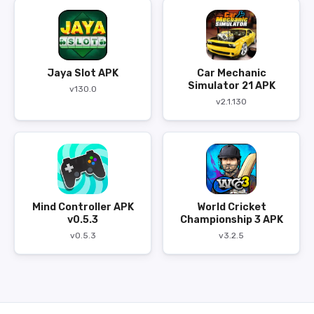
Jaya Slot APK
Car Mechanic
Simulator 21 APK
v130.0
v2.1.130
Mind Controller APK
World Cricket
v0.5.3
Championship 3 APK
v0.5.3
v3.2.5