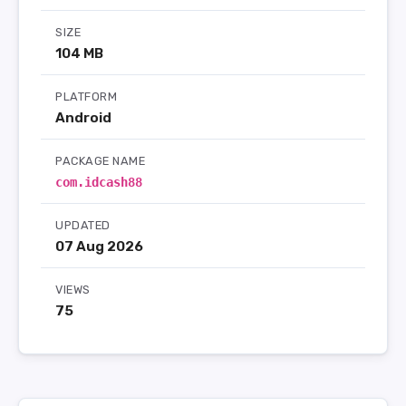
SIZE
104 MB
PLATFORM
Android
PACKAGE NAME
com.idcash88
UPDATED
07 Aug 2026
VIEWS
75