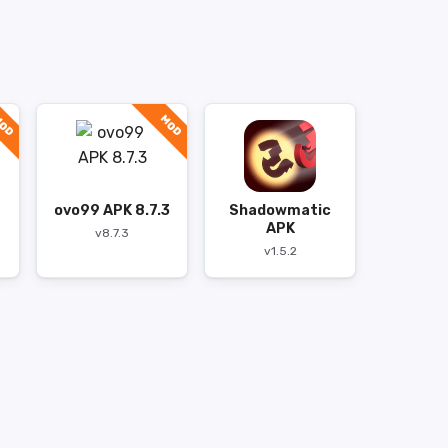
OD
MOD
ovo99 APK 8.7.3
Shadowmatic
APK
v8.7.3
v1.5.2