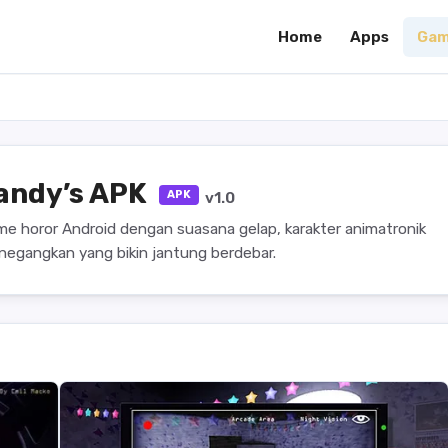
Home
Apps
Gam
Candy’s APK
APK
v1.0
ame horor Android dengan suasana gelap, karakter animatronik
gangkan yang bikin jantung berdebar.