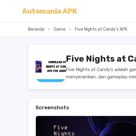
Automania APK
Beranda
»
Game
»
Five Nights at Candy’s APK
Five Nights at 
Five Nights at Candy’s adalah g
menyeramkan, dan gameplay mene
Screenshots