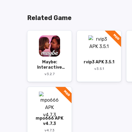
Related Game
MOD
Maybe:
rvip3 APK 3.5.1
Interactive
v3.5.1
Stories APK
v3.2.7
MOD
mpo666 APK
v4.7.3
v4.7.3