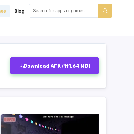
es
Blog
Download APK (111.64 MB)