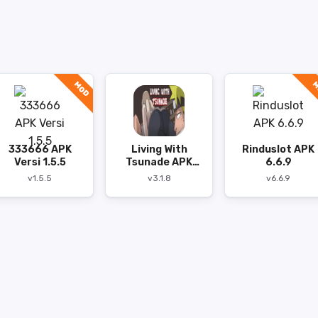
MOD
M
333666 APK
Living With
Rinduslot APK
Versi 1.5.5
Tsunade APK
6.6.9
v3.1.8
v1.5.5
v3.1.8
v6.6.9