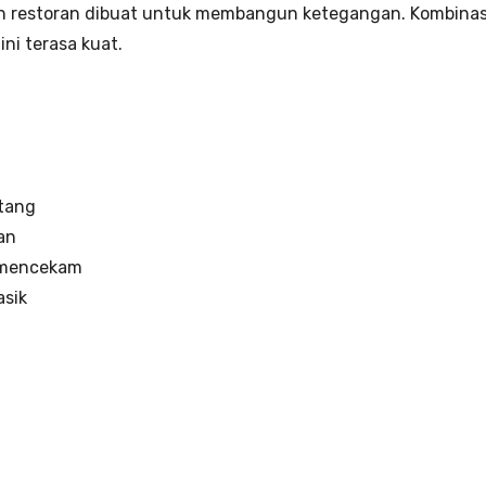
an restoran dibuat untuk membangun ketegangan. Kombinas
ni terasa kuat.
tang
an
 mencekam
asik