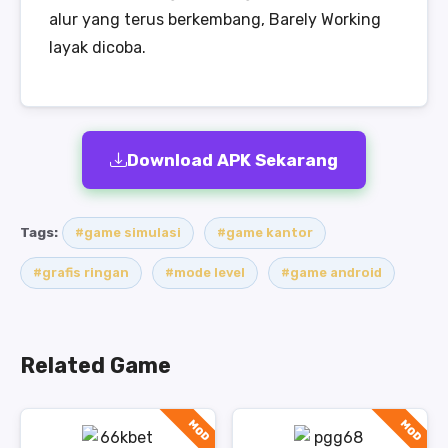
alur yang terus berkembang, Barely Working
layak dicoba.
Download APK Sekarang
Tags:
#game simulasi
#game kantor
#grafis ringan
#mode level
#game android
Related Game
MOD
MOD