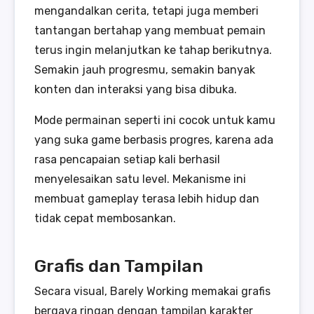
mengandalkan cerita, tetapi juga memberi
tantangan bertahap yang membuat pemain
terus ingin melanjutkan ke tahap berikutnya.
Semakin jauh progresmu, semakin banyak
konten dan interaksi yang bisa dibuka.
Mode permainan seperti ini cocok untuk kamu
yang suka game berbasis progres, karena ada
rasa pencapaian setiap kali berhasil
menyelesaikan satu level. Mekanisme ini
membuat gameplay terasa lebih hidup dan
tidak cepat membosankan.
Grafis dan Tampilan
Secara visual, Barely Working memakai grafis
bergaya ringan dengan tampilan karakter