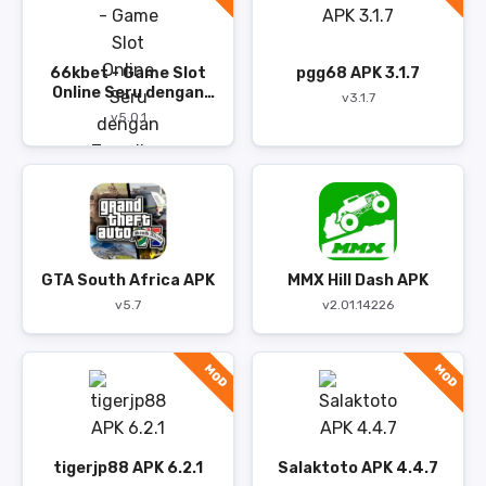
66kbet - Game Slot
pgg68 APK 3.1.7
Online Seru dengan
v3.1.7
Tampilan Modern
v5.0.1
GTA South Africa APK
MMX Hill Dash APK
v5.7
v2.01.14226
MOD
MOD
tigerjp88 APK 6.2.1
Salaktoto APK 4.4.7