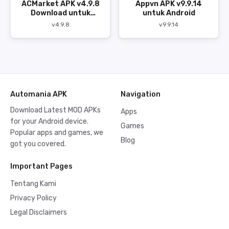
ACMarket APK v4.9.8
Appvn APK v9.9.14
Download untuk
untuk Android
Android
v4.9.8
v9.9.14
Automania APK
Navigation
Download Latest MOD APKs
Apps
for your Android device.
Games
Popular apps and games, we
Blog
got you covered.
Important Pages
Tentang Kami
Privacy Policy
Legal Disclaimers