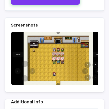
Screenshots
Additional Info