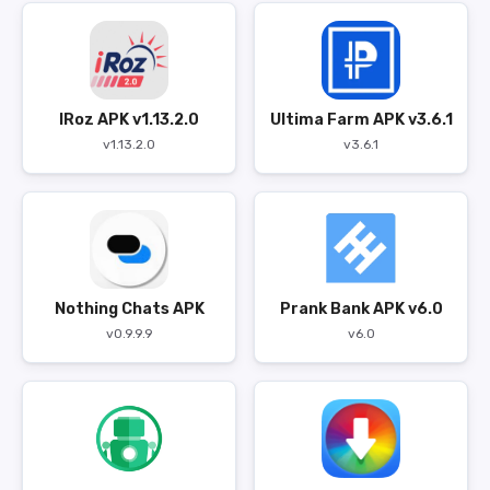
IRoz APK v1.13.2.0
Ultima Farm APK v3.6.1
v1.13.2.0
v3.6.1
Nothing Chats APK
Prank Bank APK v6.0
v0.9.9.9
v6.0