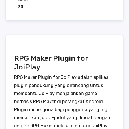
VIEWS
70
RPG Maker Plugin for
JoiPlay
RPG Maker Plugin for JoiPlay adalah aplikasi
plugin pendukung yang dirancang untuk
membantu JoiPlay menjalankan game
berbasis RPG Maker di perangkat Android.
Plugin ini berguna bagi pengguna yang ingin
memainkan judul-judul yang dibuat dengan
engine RPG Maker melalui emulator JoiPlay.