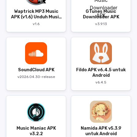
Waptrick MP3 Music
GTunes Music
APK (v1.6) Unduh Musik
Downloader APK
Gratis
v1.6
v3.9.13
SoundCloud APK
Fildo APK v6.4.5 untuk
Android
v2026.04.30-release
v6.4.5
Music Maniac APK
Namida APK v5.3.9
v3.2.2
untuk Android