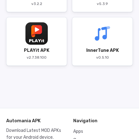
v3.2.2
v5.3.9
PLAYit APK
InnerTune APK
v2.7.38.100
v0.5.10
Automania APK
Navigation
Download Latest MOD APKs
Apps
for your Android device.