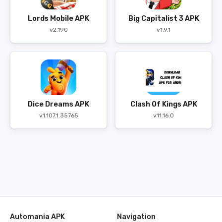
Lords Mobile APK
Big Capitalist 3 APK
v2.190
v1.9.1
Dice Dreams APK
Clash Of Kings APK
v1.107.1.35765
v11.16.0
Automania APK
Navigation