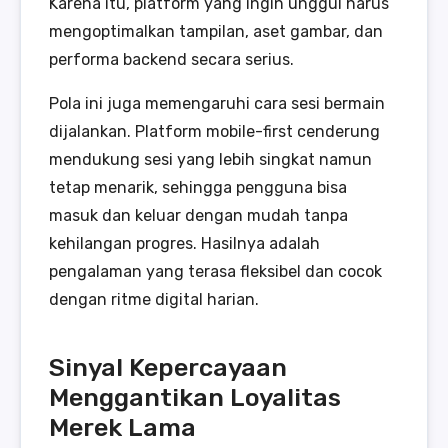
Karena itu, platform yang ingin unggul harus
mengoptimalkan tampilan, aset gambar, dan
performa backend secara serius.
Pola ini juga memengaruhi cara sesi bermain
dijalankan. Platform mobile-first cenderung
mendukung sesi yang lebih singkat namun
tetap menarik, sehingga pengguna bisa
masuk dan keluar dengan mudah tanpa
kehilangan progres. Hasilnya adalah
pengalaman yang terasa fleksibel dan cocok
dengan ritme digital harian.
Sinyal Kepercayaan
Menggantikan Loyalitas
Merek Lama