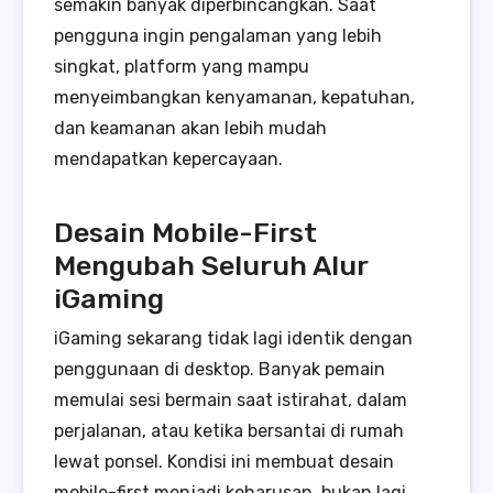
semakin banyak diperbincangkan. Saat
pengguna ingin pengalaman yang lebih
singkat, platform yang mampu
menyeimbangkan kenyamanan, kepatuhan,
dan keamanan akan lebih mudah
mendapatkan kepercayaan.
Desain Mobile-First
Mengubah Seluruh Alur
iGaming
iGaming sekarang tidak lagi identik dengan
penggunaan di desktop. Banyak pemain
memulai sesi bermain saat istirahat, dalam
perjalanan, atau ketika bersantai di rumah
lewat ponsel. Kondisi ini membuat desain
mobile-first menjadi keharusan, bukan lagi