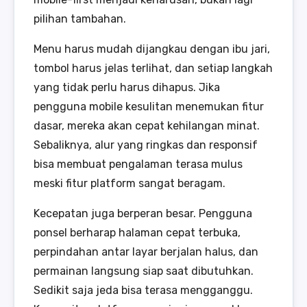
pilihan tambahan.
Menu harus mudah dijangkau dengan ibu jari,
tombol harus jelas terlihat, dan setiap langkah
yang tidak perlu harus dihapus. Jika
pengguna mobile kesulitan menemukan fitur
dasar, mereka akan cepat kehilangan minat.
Sebaliknya, alur yang ringkas dan responsif
bisa membuat pengalaman terasa mulus
meski fitur platform sangat beragam.
Kecepatan juga berperan besar. Pengguna
ponsel berharap halaman cepat terbuka,
perpindahan antar layar berjalan halus, dan
permainan langsung siap saat dibutuhkan.
Sedikit saja jeda bisa terasa mengganggu.