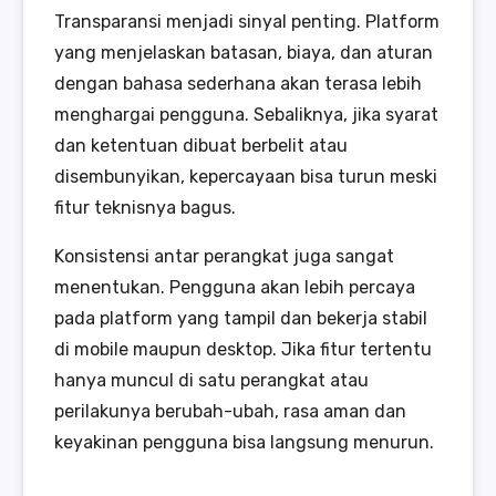
Transparansi menjadi sinyal penting. Platform
yang menjelaskan batasan, biaya, dan aturan
dengan bahasa sederhana akan terasa lebih
menghargai pengguna. Sebaliknya, jika syarat
dan ketentuan dibuat berbelit atau
disembunyikan, kepercayaan bisa turun meski
fitur teknisnya bagus.
Konsistensi antar perangkat juga sangat
menentukan. Pengguna akan lebih percaya
pada platform yang tampil dan bekerja stabil
di mobile maupun desktop. Jika fitur tertentu
hanya muncul di satu perangkat atau
perilakunya berubah-ubah, rasa aman dan
keyakinan pengguna bisa langsung menurun.