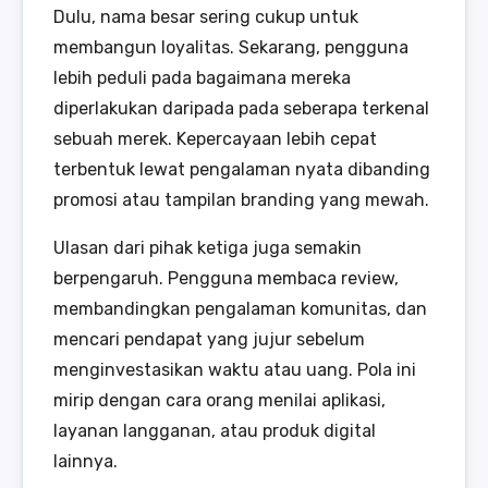
Dulu, nama besar sering cukup untuk
membangun loyalitas. Sekarang, pengguna
lebih peduli pada bagaimana mereka
diperlakukan daripada pada seberapa terkenal
sebuah merek. Kepercayaan lebih cepat
terbentuk lewat pengalaman nyata dibanding
promosi atau tampilan branding yang mewah.
Ulasan dari pihak ketiga juga semakin
berpengaruh. Pengguna membaca review,
membandingkan pengalaman komunitas, dan
mencari pendapat yang jujur sebelum
menginvestasikan waktu atau uang. Pola ini
mirip dengan cara orang menilai aplikasi,
layanan langganan, atau produk digital
lainnya.