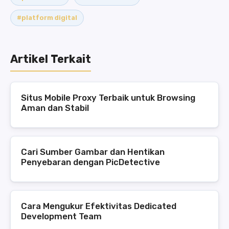
#platform digital
Artikel Terkait
Situs Mobile Proxy Terbaik untuk Browsing
Aman dan Stabil
Cari Sumber Gambar dan Hentikan
Penyebaran dengan PicDetective
Cara Mengukur Efektivitas Dedicated
Development Team