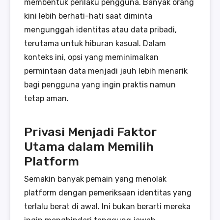
membentuk perilaku pengguna. Banyak orang
kini lebih berhati-hati saat diminta
mengunggah identitas atau data pribadi,
terutama untuk hiburan kasual. Dalam
konteks ini, opsi yang meminimalkan
permintaan data menjadi jauh lebih menarik
bagi pengguna yang ingin praktis namun
tetap aman.
Privasi Menjadi Faktor
Utama dalam Memilih
Platform
Semakin banyak pemain yang menolak
platform dengan pemeriksaan identitas yang
terlalu berat di awal. Ini bukan berarti mereka