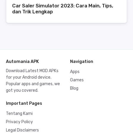
Car Saler Simulator 2023: Cara Main, Tips,
dan Trik Lengkap
Automania APK
Navigation
Download Latest MOD APKs
Apps
for your Android device.
Games
Popular apps and games, we
Blog
got you covered.
Important Pages
Tentang Kami
Privacy Policy
Legal Disclaimers