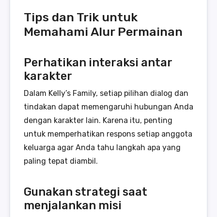
Tips dan Trik untuk
Memahami Alur Permainan
Perhatikan interaksi antar
karakter
Dalam Kelly’s Family, setiap pilihan dialog dan
tindakan dapat memengaruhi hubungan Anda
dengan karakter lain. Karena itu, penting
untuk memperhatikan respons setiap anggota
keluarga agar Anda tahu langkah apa yang
paling tepat diambil.
Gunakan strategi saat
menjalankan misi