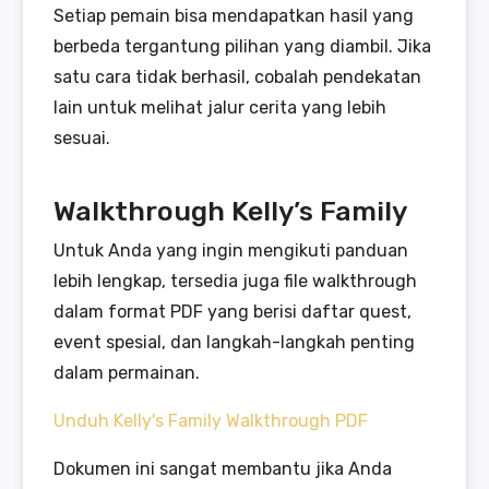
Setiap pemain bisa mendapatkan hasil yang
berbeda tergantung pilihan yang diambil. Jika
satu cara tidak berhasil, cobalah pendekatan
lain untuk melihat jalur cerita yang lebih
sesuai.
Walkthrough Kelly’s Family
Untuk Anda yang ingin mengikuti panduan
lebih lengkap, tersedia juga file walkthrough
dalam format PDF yang berisi daftar quest,
event spesial, dan langkah-langkah penting
dalam permainan.
Unduh Kelly's Family Walkthrough PDF
Dokumen ini sangat membantu jika Anda