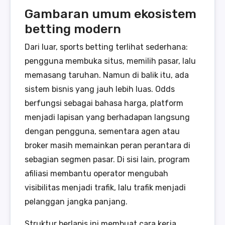
Gambaran umum ekosistem
betting modern
Dari luar, sports betting terlihat sederhana:
pengguna membuka situs, memilih pasar, lalu
memasang taruhan. Namun di balik itu, ada
sistem bisnis yang jauh lebih luas. Odds
berfungsi sebagai bahasa harga, platform
menjadi lapisan yang berhadapan langsung
dengan pengguna, sementara agen atau
broker masih memainkan peran perantara di
sebagian segmen pasar. Di sisi lain, program
afiliasi membantu operator mengubah
visibilitas menjadi trafik, lalu trafik menjadi
pelanggan jangka panjang.
Struktur berlapis ini membuat cara kerja