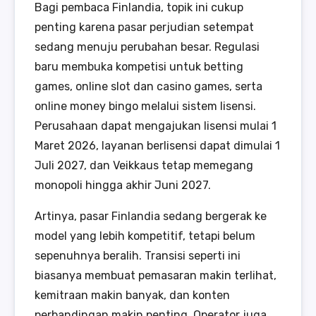
Bagi pembaca Finlandia, topik ini cukup
penting karena pasar perjudian setempat
sedang menuju perubahan besar. Regulasi
baru membuka kompetisi untuk betting
games, online slot dan casino games, serta
online money bingo melalui sistem lisensi.
Perusahaan dapat mengajukan lisensi mulai 1
Maret 2026, layanan berlisensi dapat dimulai 1
Juli 2027, dan Veikkaus tetap memegang
monopoli hingga akhir Juni 2027.
Artinya, pasar Finlandia sedang bergerak ke
model yang lebih kompetitif, tetapi belum
sepenuhnya beralih. Transisi seperti ini
biasanya membuat pemasaran makin terlihat,
kemitraan makin banyak, dan konten
perbandingan makin penting. Operator juga