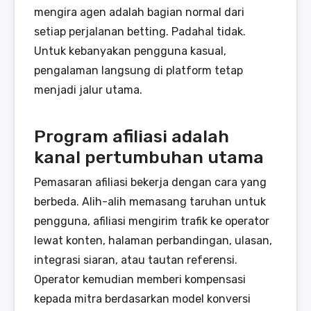
mengira agen adalah bagian normal dari
setiap perjalanan betting. Padahal tidak.
Untuk kebanyakan pengguna kasual,
pengalaman langsung di platform tetap
menjadi jalur utama.
Program afiliasi adalah
kanal pertumbuhan utama
Pemasaran afiliasi bekerja dengan cara yang
berbeda. Alih-alih memasang taruhan untuk
pengguna, afiliasi mengirim trafik ke operator
lewat konten, halaman perbandingan, ulasan,
integrasi siaran, atau tautan referensi.
Operator kemudian memberi kompensasi
kepada mitra berdasarkan model konversi