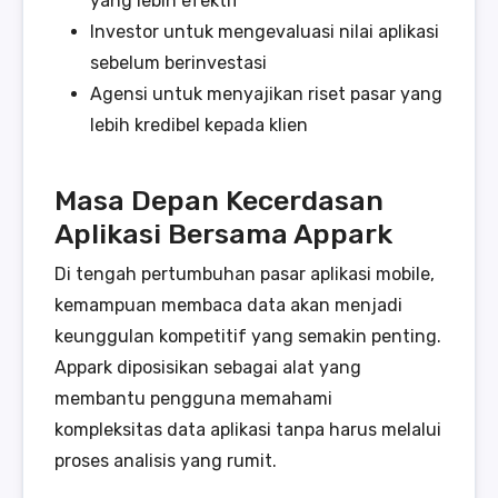
yang lebih efektif
Investor untuk mengevaluasi nilai aplikasi
sebelum berinvestasi
Agensi untuk menyajikan riset pasar yang
lebih kredibel kepada klien
Masa Depan Kecerdasan
Aplikasi Bersama Appark
Di tengah pertumbuhan pasar aplikasi mobile,
kemampuan membaca data akan menjadi
keunggulan kompetitif yang semakin penting.
Appark diposisikan sebagai alat yang
membantu pengguna memahami
kompleksitas data aplikasi tanpa harus melalui
proses analisis yang rumit.