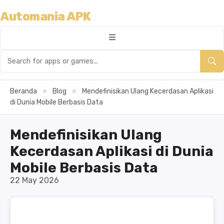
Automania APK
Beranda
»
Blog
»
Mendefinisikan Ulang Kecerdasan Aplikasi
di Dunia Mobile Berbasis Data
Mendefinisikan Ulang
Kecerdasan Aplikasi di Dunia
Mobile Berbasis Data
22 May 2026