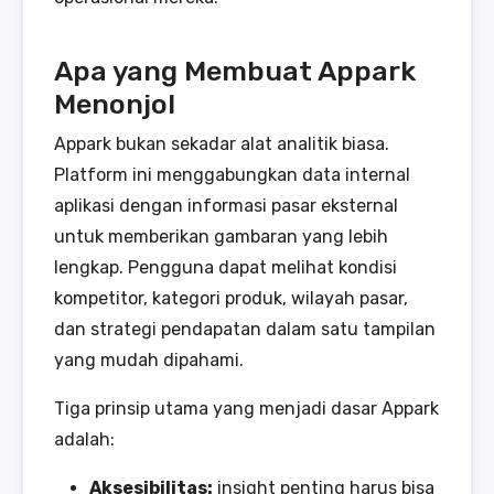
Apa yang Membuat Appark
Menonjol
Appark bukan sekadar alat analitik biasa.
Platform ini menggabungkan data internal
aplikasi dengan informasi pasar eksternal
untuk memberikan gambaran yang lebih
lengkap. Pengguna dapat melihat kondisi
kompetitor, kategori produk, wilayah pasar,
dan strategi pendapatan dalam satu tampilan
yang mudah dipahami.
Tiga prinsip utama yang menjadi dasar Appark
adalah:
Aksesibilitas:
insight penting harus bisa