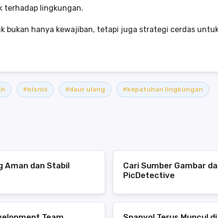
 terhadap lingkungan.
ik bukan hanya kewajiban, tetapi juga strategi cerdas un
ah
#bisnis
#daur ulang
#kepatuhan lingkungan
ng Aman dan Stabil
Cari Sumber Gambar da
PicDetective
evelopment Team
Spanyol Terus Muncul di 