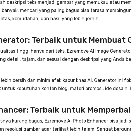
ah deskripsi teks menjadi gambar yang memukau atau memp
banyak, mencari yang paling bagus bisa terasa membingungk
itas, kemudahan, dan hasil yang lebih jernih.
nerator: Terbaik untuk Membuat 
litas tinggi hanya dari teks, Ezremove AI Image Generator
ng detail, tajam, dan sesuai dengan deskripsi yang Anda ber
bih bersih dan minim efek kabur khas AI. Generator ini fo
k untuk kebutuhan konten blog, materi promosi, ide desain, 
nhancer: Terbaik untuk Memperbai
asnya kurang bagus, Ezremove AI Photo Enhancer bisa jadi s
resolusi gambar agar terlihat lebih tajam. Sangat berguna