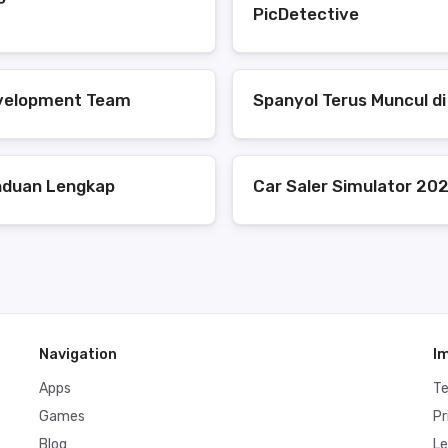
PicDetective
evelopment Team
Spanyol Terus Muncul di 
anduan Lengkap
Car Saler Simulator 202
Navigation
I
Apps
T
Games
Pr
Blog
Le