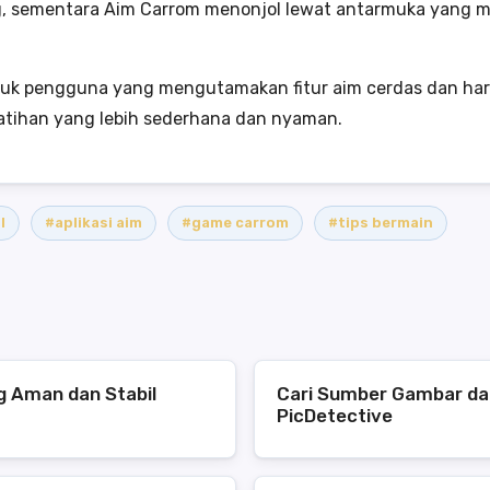
g, sementara Aim Carrom menonjol lewat antarmuka yang m
tuk pengguna yang mengutamakan fitur aim cerdas dan harga 
atihan yang lebih sederhana dan nyaman.
l
#aplikasi aim
#game carrom
#tips bermain
ng Aman dan Stabil
Cari Sumber Gambar da
PicDetective