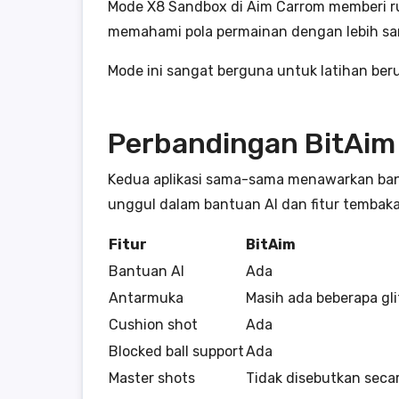
Mode X8 Sandbox di Aim Carrom memberi ru
memahami pola permainan dengan lebih san
Mode ini sangat berguna untuk latihan ber
Perbandingan BitAim
Kedua aplikasi sama-sama menawarkan bantu
unggul dalam bantuan AI dan fitur tembak
Fitur
BitAim
Bantuan AI
Ada
Antarmuka
Masih ada beberapa gl
Cushion shot
Ada
Blocked ball support
Ada
Master shots
Tidak disebutkan seca