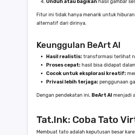
Unduh atau bagikan
hasil gambar se
Fitur ini tidak hanya menarik untuk hiburan
alternatif dari dirinya.
Keunggulan BeArt AI
Hasil realistis:
transformasi terlihat n
Proses cepat:
hasil bisa didapat dala
Cocok untuk eksplorasi kreatif:
mem
Privasi lebih terjaga:
penggunaan gam
Dengan pendekatan ini,
BeArt AI
menjadi a
Tat.Ink: Coba Tato V
Membuat tato adalah keputusan besar karena