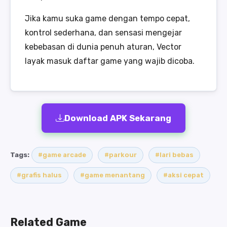
Jika kamu suka game dengan tempo cepat,
kontrol sederhana, dan sensasi mengejar
kebebasan di dunia penuh aturan, Vector
layak masuk daftar game yang wajib dicoba.
Download APK Sekarang
Tags:
#game arcade
#parkour
#lari bebas
#grafis halus
#game menantang
#aksi cepat
Related Game