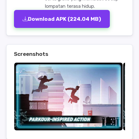
lompatan terasa hidup.
Download APK (224.04 MB)
Screenshots