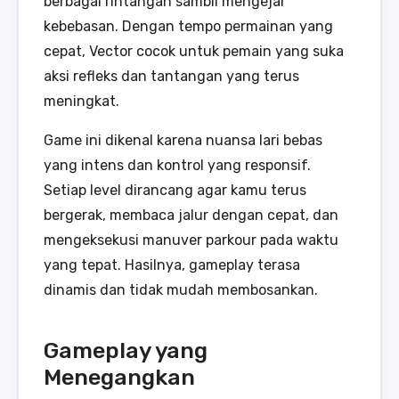
berbagai rintangan sambil mengejar
kebebasan. Dengan tempo permainan yang
cepat, Vector cocok untuk pemain yang suka
aksi refleks dan tantangan yang terus
meningkat.
Game ini dikenal karena nuansa lari bebas
yang intens dan kontrol yang responsif.
Setiap level dirancang agar kamu terus
bergerak, membaca jalur dengan cepat, dan
mengeksekusi manuver parkour pada waktu
yang tepat. Hasilnya, gameplay terasa
dinamis dan tidak mudah membosankan.
Gameplay yang
Menegangkan