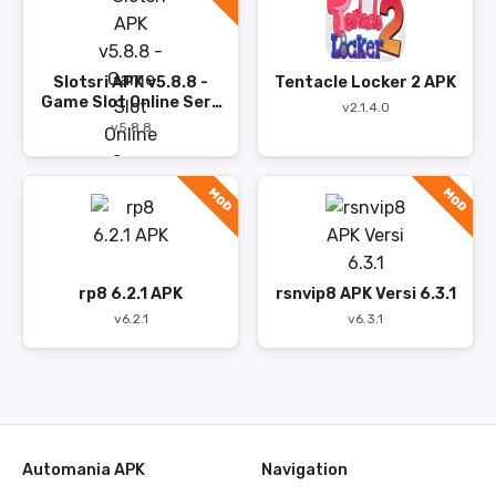
Slotsri APK v5.8.8 -
Tentacle Locker 2 APK
Game Slot Online Seru
v2.1.4.0
dengan Tampilan
v5.8.8
Modern
MOD
MOD
rp8 6.2.1 APK
rsnvip8 APK Versi 6.3.1
v6.2.1
v6.3.1
Automania APK
Navigation