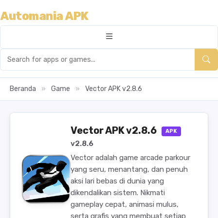
Automania APK
Beranda
»
Game
»
Vector APK v2.8.6
Vector APK v2.8.6
APK
v2.8.6
Vector adalah game arcade parkour
yang seru, menantang, dan penuh
aksi lari bebas di dunia yang
dikendalikan sistem. Nikmati
gameplay cepat, animasi mulus,
serta grafis yang membuat setiap