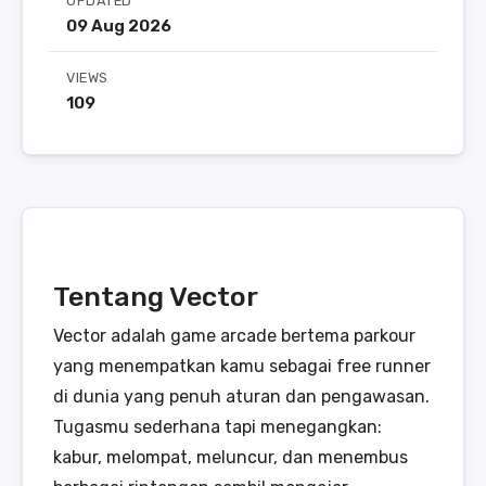
UPDATED
09 Aug 2026
VIEWS
109
Tentang Vector
Vector adalah game arcade bertema parkour
yang menempatkan kamu sebagai free runner
di dunia yang penuh aturan dan pengawasan.
Tugasmu sederhana tapi menegangkan:
kabur, melompat, meluncur, dan menembus