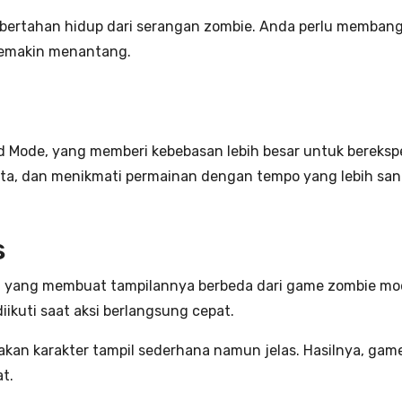
 bertahan hidup dari serangan zombie. Anda perlu memban
emakin menantang.
nd Mode, yang memberi kebebasan lebih besar untuk bereks
ta, dan menikmati permainan dengan tempo yang lebih sant
s
 yang membuat tampilannya berbeda dari game zombie moder
diikuti saat aksi berlangsung cepat.
akan karakter tampil sederhana namun jelas. Hasilnya, gam
t.