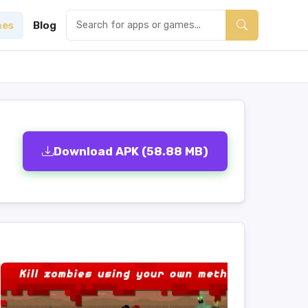
es
Blog
Download APK (58.88 MB)