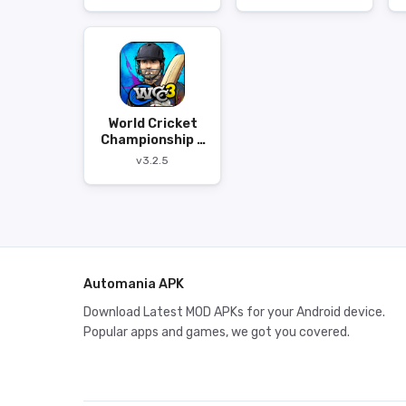
World Cricket
Championship 3
APK
v3.2.5
Automania APK
Download Latest MOD APKs for your Android device.
Popular apps and games, we got you covered.