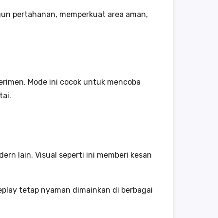
gun pertahanan, memperkuat area aman,
perimen. Mode ini cocok untuk mencoba
ai.
n lain. Visual seperti ini memberi kesan
eplay tetap nyaman dimainkan di berbagai