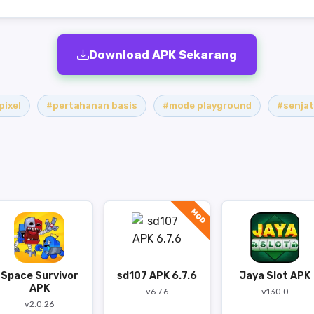
Download APK Sekarang
pixel
#pertahanan basis
#mode playground
#senja
MOD
Space Survivor
sd107 APK 6.7.6
Jaya Slot APK
APK
v6.7.6
v130.0
v2.0.26