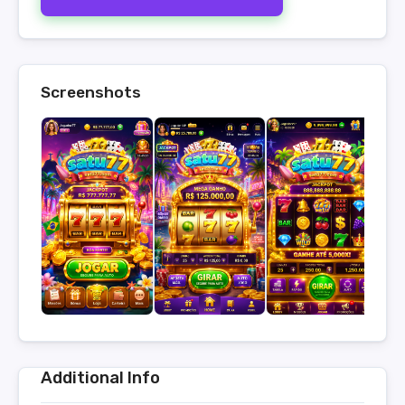
Screenshots
Additional Info