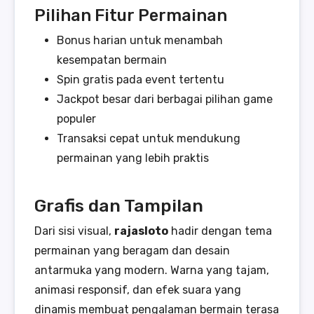
Pilihan Fitur Permainan
Bonus harian untuk menambah
kesempatan bermain
Spin gratis pada event tertentu
Jackpot besar dari berbagai pilihan game
populer
Transaksi cepat untuk mendukung
permainan yang lebih praktis
Grafis dan Tampilan
Dari sisi visual,
rajasloto
hadir dengan tema
permainan yang beragam dan desain
antarmuka yang modern. Warna yang tajam,
animasi responsif, dan efek suara yang
dinamis membuat pengalaman bermain terasa