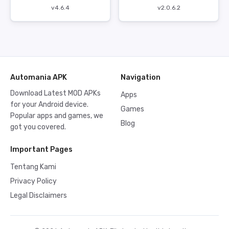
v4.6.4
v2.0.6.2
Automania APK
Navigation
Download Latest MOD APKs
Apps
for your Android device.
Games
Popular apps and games, we
Blog
got you covered.
Important Pages
Tentang Kami
Privacy Policy
Legal Disclaimers