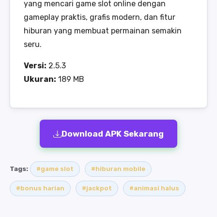
yang mencari game slot online dengan
gameplay praktis, grafis modern, dan fitur
hiburan yang membuat permainan semakin
seru.
Versi:
2.5.3
Ukuran:
189 MB
Download APK Sekarang
Tags:
#game slot
#hiburan mobile
#bonus harian
#jackpot
#animasi halus