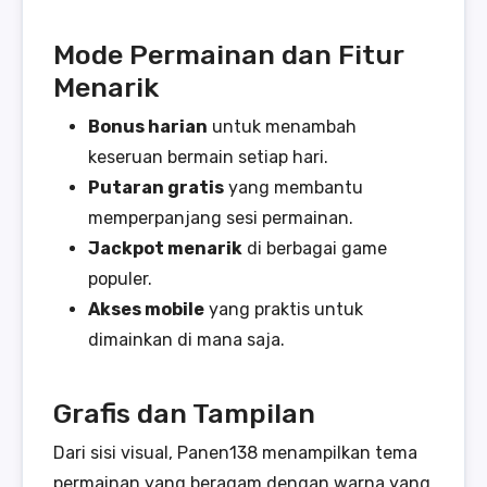
Mode Permainan dan Fitur
Menarik
Bonus harian
untuk menambah
keseruan bermain setiap hari.
Putaran gratis
yang membantu
memperpanjang sesi permainan.
Jackpot menarik
di berbagai game
populer.
Akses mobile
yang praktis untuk
dimainkan di mana saja.
Grafis dan Tampilan
Dari sisi visual, Panen138 menampilkan tema
permainan yang beragam dengan warna yang