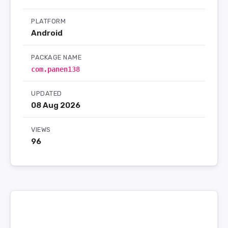
PLATFORM
Android
PACKAGE NAME
com.panen138
UPDATED
08 Aug 2026
VIEWS
96