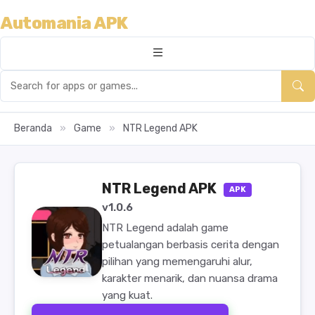
Automania APK
Beranda
»
Game
»
NTR Legend APK
NTR Legend APK
APK
v1.0.6
NTR Legend adalah game
petualangan berbasis cerita dengan
pilihan yang memengaruhi alur,
karakter menarik, dan nuansa drama
yang kuat.