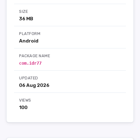
SIZE
36 MB
PLATFORM
Android
PACKAGE NAME
com.idr77
UPDATED
06 Aug 2026
VIEWS
100