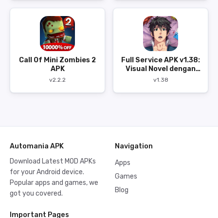
Call Of Mini Zombies 2
Full Service APK v1.38:
APK
Visual Novel dengan
Cerita Interaktif dan
v2.2.2
v1.38
Grafis HD
Automania APK
Navigation
Download Latest MOD APKs
Apps
for your Android device.
Games
Popular apps and games, we
Blog
got you covered.
Important Pages