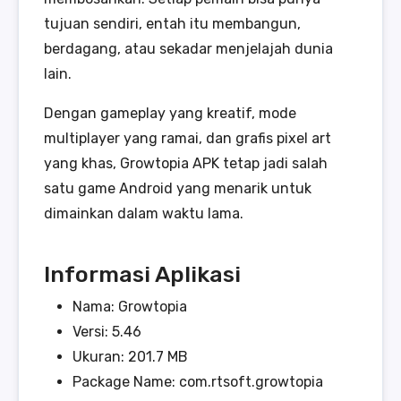
tujuan sendiri, entah itu membangun,
berdagang, atau sekadar menjelajah dunia
lain.
Dengan gameplay yang kreatif, mode
multiplayer yang ramai, dan grafis pixel art
yang khas, Growtopia APK tetap jadi salah
satu game Android yang menarik untuk
dimainkan dalam waktu lama.
Informasi Aplikasi
Nama: Growtopia
Versi: 5.46
Ukuran: 201.7 MB
Package Name: com.rtsoft.growtopia