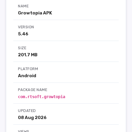
NAME
Growtopia APK
VERSION
5.46
SIZE
201.7 MB
PLATFORM
Android
PACKAGE NAME
com.rtsoft.growtopia
UPDATED
08 Aug 2026
VIEWS