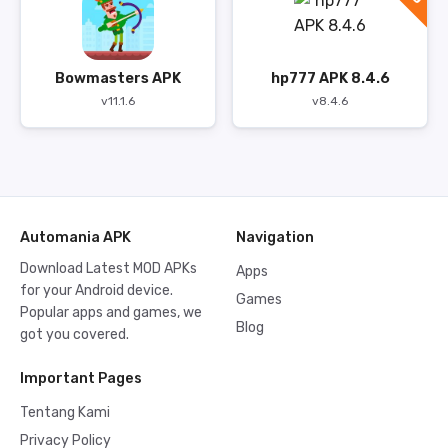
Bowmasters APK
hp777 APK 8.4.6
v11.1.6
v8.4.6
Automania APK
Navigation
Download Latest MOD APKs
Apps
for your Android device.
Games
Popular apps and games, we
Blog
got you covered.
Important Pages
Tentang Kami
Privacy Policy