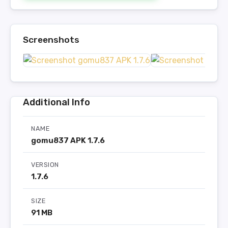
Screenshots
Additional Info
NAME
gomu837 APK 1.7.6
VERSION
1.7.6
SIZE
91 MB