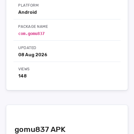
PLATFORM
Android
PACKAGE NAME
com.gomu837
UPDATED
08 Aug 2026
VIEWS
148
gomu837 APK