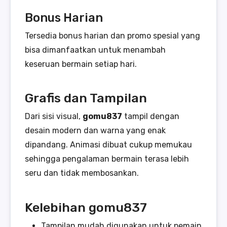
Bonus Harian
Tersedia bonus harian dan promo spesial yang
bisa dimanfaatkan untuk menambah
keseruan bermain setiap hari.
Grafis dan Tampilan
Dari sisi visual,
gomu837
tampil dengan
desain modern dan warna yang enak
dipandang. Animasi dibuat cukup memukau
sehingga pengalaman bermain terasa lebih
seru dan tidak membosankan.
Kelebihan gomu837
Tampilan mudah digunakan untuk pemain