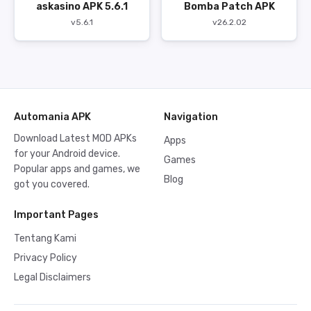
askasino APK 5.6.1
Bomba Patch APK
v5.6.1
v26.2.02
Automania APK
Navigation
Download Latest MOD APKs
Apps
for your Android device.
Games
Popular apps and games, we
Blog
got you covered.
Important Pages
Tentang Kami
Privacy Policy
Legal Disclaimers