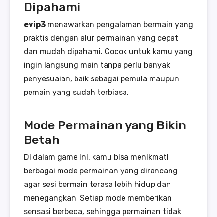
Dipahami
evip3
menawarkan pengalaman bermain yang
praktis dengan alur permainan yang cepat
dan mudah dipahami. Cocok untuk kamu yang
ingin langsung main tanpa perlu banyak
penyesuaian, baik sebagai pemula maupun
pemain yang sudah terbiasa.
Mode Permainan yang Bikin
Betah
Di dalam game ini, kamu bisa menikmati
berbagai mode permainan yang dirancang
agar sesi bermain terasa lebih hidup dan
menegangkan. Setiap mode memberikan
sensasi berbeda, sehingga permainan tidak