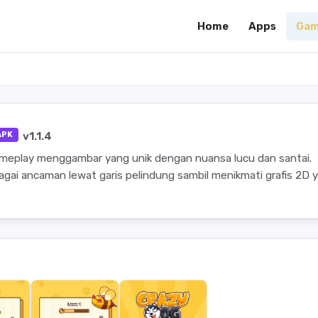
Home
Apps
Gam
APK
v1.1.4
meplay menggambar yang unik dengan nuansa lucu dan santai.
agai ancaman lewat garis pelindung sambil menikmati grafis 2D 