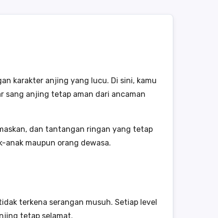
karakter anjing yang lucu. Di sini, kamu
ar sang anjing tetap aman dari ancaman
maskan, dan tantangan ringan yang tetap
ak-anak maupun orang dewasa.
tidak terkena serangan musuh. Setiap level
jing tetap selamat.