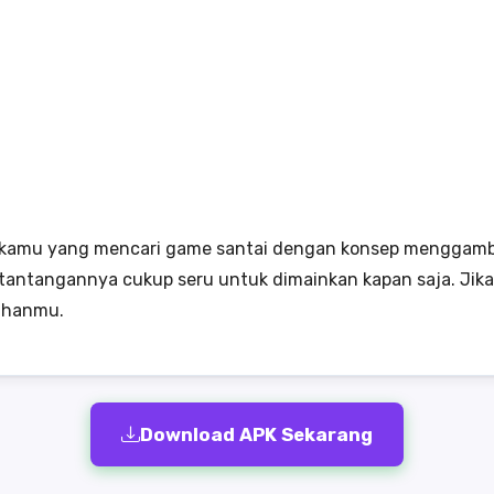
gi kamu yang mencari game santai dengan konsep menggam
tantangannya cukup seru untuk dimainkan kapan saja. Jik
duhanmu.
Download APK Sekarang