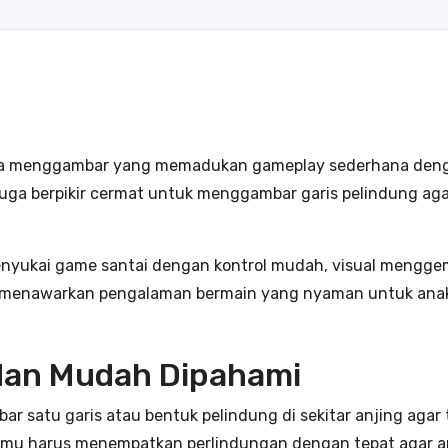
a menggambar yang memadukan gameplay sederhana dengan 
 juga berpikir cermat untuk menggambar garis pelindung ag
enyukai game santai dengan kontrol mudah, visual mengge
og menawarkan pengalaman bermain yang nyaman untuk an
dan Mudah Dipahami
r satu garis atau bentuk pelindung di sekitar anjing agar 
amu harus menempatkan perlindungan dengan tepat agar an