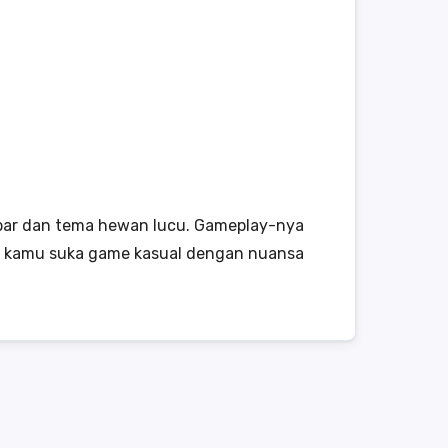
bar dan tema hewan lucu. Gameplay-nya
a kamu suka game kasual dengan nuansa