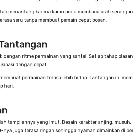
etap menantang karena kamu perlu membaca arah serangan 
terasa seru tanpa membuat pemain cepat bosan.
 Tantangan
k dengan ritme permainan yang santai. Setiap tahap biasa
isipasi dengan cepat.
g membuat permainan terasa lebih hidup. Tantangan ini mem
p hari.
an
lah tampilannya yang imut. Desain karakter anjing, musuh, 
2D-nya juga terasa ringan sehingga nyaman dimainkan di be