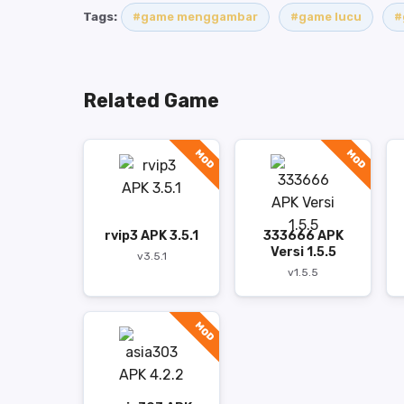
Tags:
#game menggambar
#game lucu
#
Related Game
MOD
MOD
rvip3 APK 3.5.1
333666 APK
Versi 1.5.5
v3.5.1
v1.5.5
MOD