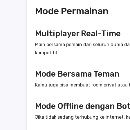
Mode Permainan
Multiplayer Real-Time
Main bersama pemain dari seluruh dunia da
kompetitif.
Mode Bersama Teman
Kamu juga bisa membuat room privat atau b
Mode Offline dengan Bo
Jika tidak sedang terhubung ke internet, k