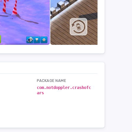
PACKAGE NAME
com.notdoppler.crashofc
ars