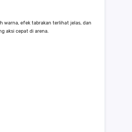
warna, efek tabrakan terlihat jelas, dan
g aksi cepat di arena.