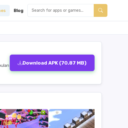
es
Blog
Download APK (70.87 MB)
pulan