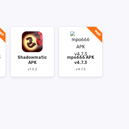
OD
MOD
3
Shadowmatic
mpo666 APK
APK
v4.7.3
v1.5.2
v4.7.3