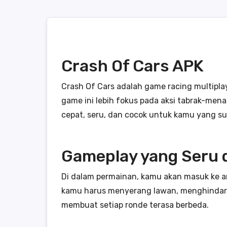
Crash Of Cars APK
Crash Of Cars adalah game racing multipla
game ini lebih fokus pada aksi tabrak-me
cepat, seru, dan cocok untuk kamu yang s
Gameplay yang Seru 
Di dalam permainan, kamu akan masuk ke a
kamu harus menyerang lawan, menghindari 
membuat setiap ronde terasa berbeda.