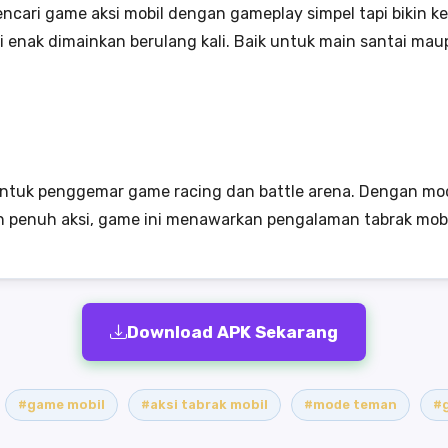
cari game aksi mobil dengan gameplay simpel tapi bikin ke
 enak dimainkan berulang kali. Baik untuk main santai ma
untuk penggemar game racing dan battle arena. Dengan mode
an penuh aksi, game ini menawarkan pengalaman tabrak mob
Download APK Sekarang
#game mobil
#aksi tabrak mobil
#mode teman
#g