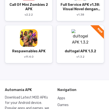
Call Of Mini Zombies 2
Full Service APK v1.38:
APK
Visual Novel dengan
Cerita Interaktif dan
v2.2.2
v1.38
Grafis HD
MOD
Respawnables APK
dultogel APK 1.3.2
v11.4.0
v1.3.2
Automania APK
Navigation
Download Latest MOD APKs
Apps
for your Android device.
Games
Popular apps and games, we