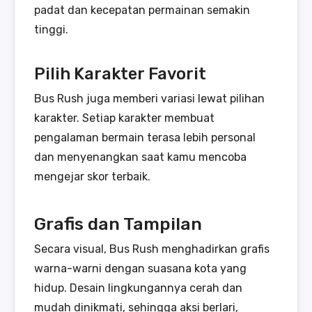
padat dan kecepatan permainan semakin
tinggi.
Pilih Karakter Favorit
Bus Rush juga memberi variasi lewat pilihan
karakter. Setiap karakter membuat
pengalaman bermain terasa lebih personal
dan menyenangkan saat kamu mencoba
mengejar skor terbaik.
Grafis dan Tampilan
Secara visual, Bus Rush menghadirkan grafis
warna-warni dengan suasana kota yang
hidup. Desain lingkungannya cerah dan
mudah dinikmati, sehingga aksi berlari,