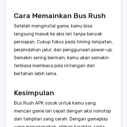
Cara Memainkan Bus Rush
Setelah menginstal game, kamu bisa
langsung masuk ke aksi lari tanpa banyak
persiapan. Cukup fokus pada timing lompatan,
perpindahan jalur, dan penggunaan power-up.
Semakin sering bermain, kamu akan semakin
terbiasa membaca pola rintangan dan
bertahan lebih lama.
Kesimpulan
Bus Rush APK cocok untuk kamu yang
mencari game lari cepat dengan aksi nonstop
dan tampilan yang cerah. Dengan gameplay
yang menegangkan, pilihan karakter, serta