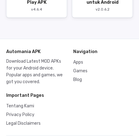
Play APK
untuk Android
v4.6.4
v2.0.6.2
Automania APK
Navigation
Download Latest MOD APKs
Apps
for your Android device.
Games
Popular apps and games, we
Blog
got you covered.
Important Pages
Tentang Kami
Privacy Policy
Legal Disclaimers