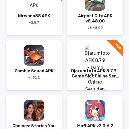
Nirwana88 APK
Airport City APK
v8.48.00
v2.8.7
v8.48.00
MOD
Zombie Squad APK
Djarumtoto APK 8.7.9 -
Game Slot Online Seru
v1.32.2
dan Cepat
v8.7.9
Choices: Stories You
Muff APK v2.0.6.2