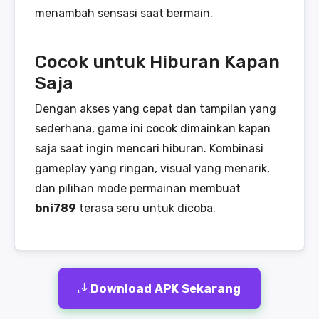
menambah sensasi saat bermain.
Cocok untuk Hiburan Kapan
Saja
Dengan akses yang cepat dan tampilan yang
sederhana, game ini cocok dimainkan kapan
saja saat ingin mencari hiburan. Kombinasi
gameplay yang ringan, visual yang menarik,
dan pilihan mode permainan membuat
bni789
terasa seru untuk dicoba.
Download APK Sekarang