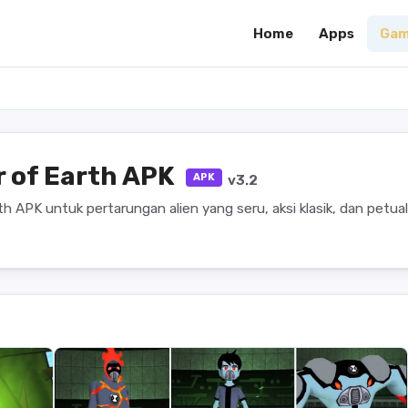
Home
Apps
Gam
r of Earth APK
APK
v3.2
h APK untuk pertarungan alien yang seru, aksi klasik, dan petu