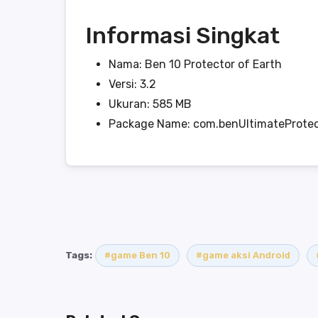
Informasi Singkat
Nama: Ben 10 Protector of Earth
Versi: 3.2
Ukuran: 585 MB
Package Name: com.benUltimateProtec
Tags:
#game Ben 10
#game aksi Android