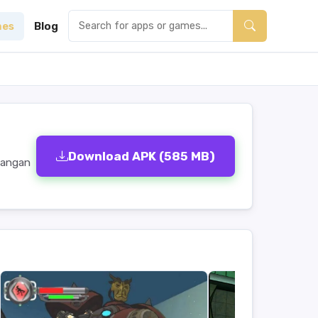
es
Blog
Download APK (585 MB)
alangan