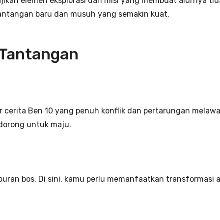
ajikan elemen eksplorasi dan misi yang membuat alurnya ti
 tantangan baru dan musuh yang semakin kuat.
 Tantangan
erita Ben 10 yang penuh konflik dan pertarungan melawan 
rdorong untuk maju.
uran bos. Di sini, kamu perlu memanfaatkan transformasi 