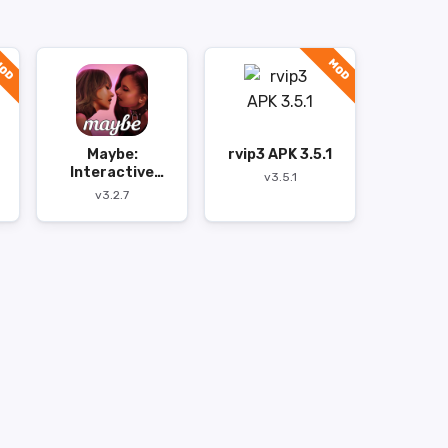
OD
MOD
Maybe:
rvip3 APK 3.5.1
Interactive
v3.5.1
Stories APK
v3.2.7