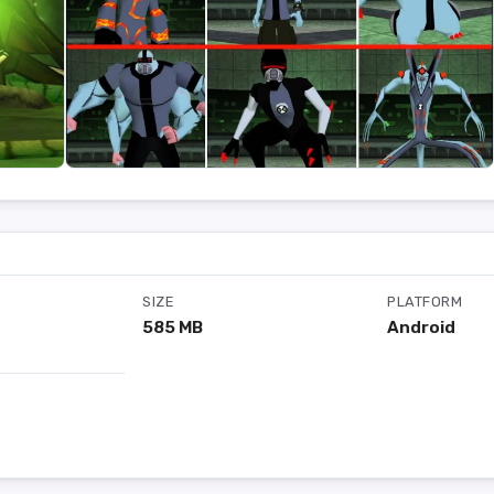
SIZE
PLATFORM
585 MB
Android