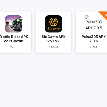
M
Traffic Rider APK
Six Game APK
Pulsa303 APK
v2.11 untuk
v6.1.92
7.0.5
Android
v2.11
v6.1.92
v7.0.5