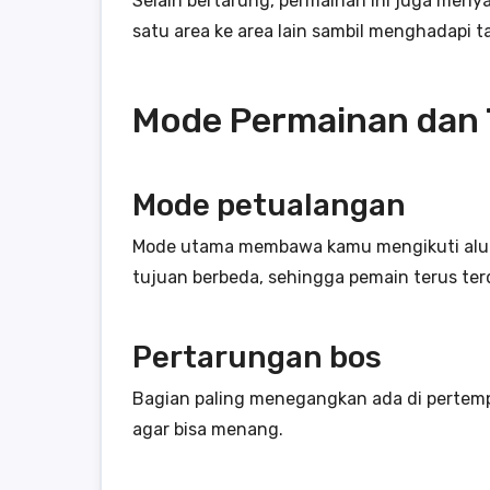
Selain bertarung, permainan ini juga meny
satu area ke area lain sambil menghadapi
Mode Permainan dan
Mode petualangan
Mode utama membawa kamu mengikuti alur c
tujuan berbeda, sehingga pemain terus te
Pertarungan bos
Bagian paling menegangkan ada di pertemp
agar bisa menang.