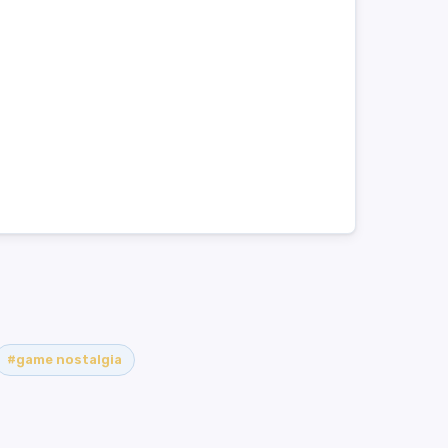
#game nostalgia