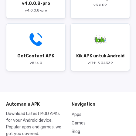
v4.0.0.8-pro
v3.6.09
v4.0.0.8-pro
GetContact APK
Kik APK untuk Android
v8.14.0
v17.11.3.34339
Automania APK
Navigation
Download Latest MOD APKs
Apps
for your Android device.
Games
Popular apps and games, we
Blog
got you covered.