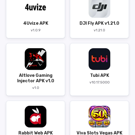
4Uvize APK
DJI Fly APK v1.21.0
v1.0.9
v1.21.0
Altlove Gaming
Tubi APK
Injector APK v1.0
v10.17.5000
v1.0
Rabbit Web APK
Viva Slots Vegas APK