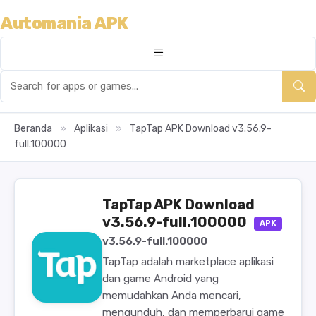
Automania APK
Beranda
»
Aplikasi
»
TapTap APK Download v3.56.9-
full.100000
TapTap APK Download
v3.56.9-full.100000
APK
v3.56.9-full.100000
TapTap adalah marketplace aplikasi
dan game Android yang
memudahkan Anda mencari,
mengunduh, dan memperbarui game