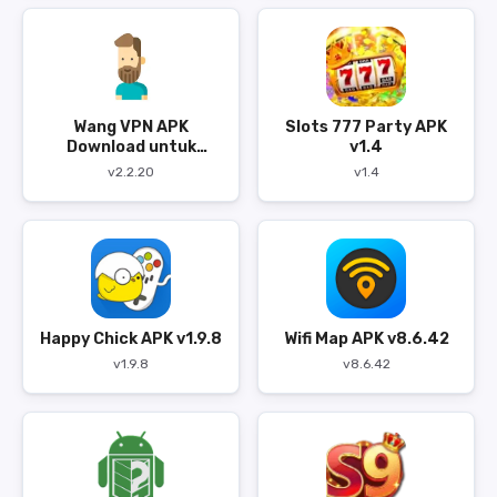
Wang VPN APK
Slots 777 Party APK
Download untuk
v1.4
Android
v2.2.20
v1.4
Happy Chick APK v1.9.8
Wifi Map APK v8.6.42
v1.9.8
v8.6.42